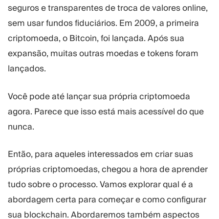
seguros e transparentes de troca de valores online,
Plataforma Trading
Administração
sem usar fundos fiduciários. Em 2009, a primeira
criptomoeda, o Bitcoin, foi lançada. Após sua
RECURSOS
MAIS
expansão, muitas outras moedas e tokens foram
Guia de marketing
Sobre nós
lançados.
Blog
Equipe
Glossário
Eventos
Tutoriais em vídeo
Números
Você pode até lançar sua própria criptomoeda
Calculadora de lucro
Notícias da empresa
agora. Parece que isso está mais acessível do que
Plano de negócios
Carreiras
nunca.
Sustentabilidade
Então, para aqueles interessados em criar suas
SIGA-NOS
próprias criptomoedas, chegou a hora de aprender
tudo sobre o processo. Vamos explorar qual é a
abordagem certa para começar e como configurar
sua blockchain. Abordaremos também aspectos