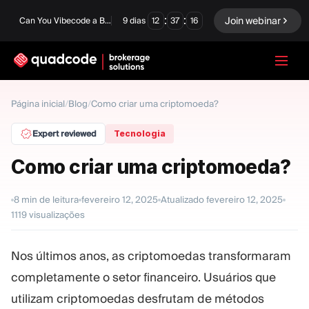
:
:
Join webinar
Can You Vibecode a Brokerage Platform?
9
dias
12
37
15
LANGUAGE
Página inicial
/
Blog
/
Como criar uma criptomoeda?
Português
Expert reviewed
Tecnologia
Como criar uma criptomoeda?
Solução completa
Opções Binárias
8
min de leitura
fevereiro 12, 2025
Atualizado
fevereiro 12, 2025
1119
visualizações
Forex / CFD
Exchange e Clearing
Mesa Proprietária
Nos últimos anos, as criptomoedas transformaram
completamente o setor financeiro. Usuários que
MÓDULOS
utilizam criptomoedas desfrutam de métodos