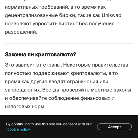
нормативных требований, в то время как
децентрализованные биржи, такие как Uniswap,
позволяют упростить листинг без получения
разрешений.
Законна ли криптовалюта?
Это зависит от страны. Некоторые правительства
полностью поддерживают криптовалюты, в то
время как другие вводят ограничения или
запрещают их. Всегда проверяйте местные законы
и обеспечивайте соблюдение финансовых и
налоговых норм.
By continuing to use this site you consent with our
Accept
Как привлечь пользователей и инвесторов в
Содержание
cookie policy
мою криптовалюту?