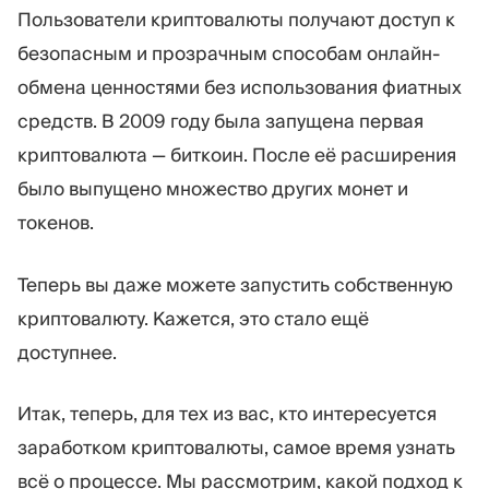
Торговая платформа
Back-office
Пользователи криптовалюты получают доступ к
безопасным и прозрачным способам онлайн-
обмена ценностями без использования фиатных
РЕСУРСЫ
ЕЩЁ
средств. В 2009 году была запущена первая
Руководство по
О нас
маркетингу
Команда
криптовалюта — биткоин. После её расширения
Блог
События
было выпущено множество других монет и
Словарь терминов
Цифры
токенов.
Видеоуроки
Новости компании
Калькулятор прибыли
Карьера
Бизнес План
Устойчивость
Теперь вы даже можете запустить собственную
криптовалюту. Кажется, это стало ещё
доступнее.
ПОДПИШИТЕСЬ НА НАС
Итак, теперь, для тех из вас, кто интересуется
заработком криптовалюты, самое время узнать
всё о процессе. Мы рассмотрим, какой подход к