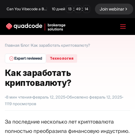
:
:
Join webinar
Can You Vibecode a Brokerage Platform?
10
дней
13
49
12
LANGUAGE
Главная
/
Блог
/
Как заработать криптовалюту?
Русский
Expert reviewed
Технология
Как заработать
криптовалюту?
Готовое решение
Бинарные опционы
Forex / CFD
Биржа и Клиринг
8
мин чтения
февраль 12, 2025
Обновлено
февраль 12, 2025
1119
просмотров
Prop Firm
За последние несколько лет криптовалюта
МОДУЛИ
полностью преобразила финансовую индустрию.