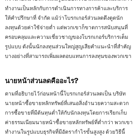
แพลตฟอร์มเทรด
แบ็กออฟฟิศ
ทำงานเป็นหลักกับการดำเนินการทางการค้าและบริการ
ให้คำปรึกษาที่ จำกัด แม้ว่าโบรกเกอร์ส่วนลดดึงดูดนัก
ลงทุนด้วยค่าใช้จ่ายต่ำ แต่พวกเขาก็ขาดการสนับสนุนที่
ทรัพยากร
เพิ่มเติม
ครอบคลุมและความเชี่ยวชาญของโบรกเกอร์บริการเต็ม
คู่มือการตลาด
เกี่ยวกับเรา
บล็อก
ทีม
รูปแบบ ดังนั้นนักลงทุนส่วนใหญ่สูญเสียคำแนะนำที่สำคัญ
คำศัพท์
เหตุการณ์
บางอย่างที่สามารถเพิ่มผลตอบแทนการลงทุนของพวกเขา
วิดีโอสอนเทรด
ตัวเลข
เครื่องคำนวณกำไร
ข่าวบริษัท
แผนธุรกิจ
การทำงาน
นายหน้าส่วนลดคืออะไร?
ความยั่งยืน
ตามที่อธิบายไว้ก่อนหน้านี้โบรกเกอร์ส่วนลดเป็น บริษัท
นายหน้าซื้อขายหลักทรัพย์ที่เสนอสิ่งอำนวยความสะดวก
ติดตามเรา
การซื้อขายที่มีต้นทุนต่ำให้กับนักลงทุนโดยการเรียกเก็บ
ค่าธรรมเนียมนายหน้าซื้อขายหลักทรัพย์ที่ต่ำกว่า พวกเขา
ทำงานในรูปแบบธุรกิจที่มีอัตรากำไรขั้นสูงสูง ด้วยวิธีนี้