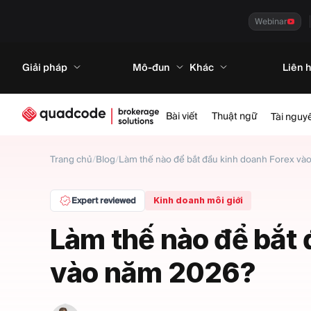
Webinar
Giải pháp
Mô-đun
Khác
Liên 
Bài viết
Thuật ngữ
Tài nguy
Trang chủ
/
Blog
/
Làm thế nào để bắt đầu kinh doanh Forex v
Expert reviewed
Kinh doanh môi giới
Làm thế nào để bắt 
vào năm 2026?