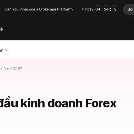
:
:
Joi
Can You Vibecode a Brokerage Platform?
11
ngày
04
24
11
hệ
ên
ào năm 2026?
đầu kinh doanh Forex