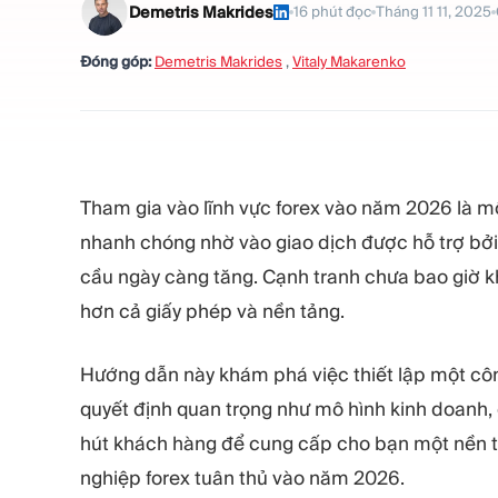
Demetris Makrides
16
phút đọc
Tháng 11 11, 2025
Đóng góp:
Demetris Makrides
,
Vitaly Makarenko
Tham gia vào lĩnh vực forex vào năm 2026 là mộ
nhanh chóng nhờ vào giao dịch được hỗ trợ bởi
cầu ngày càng tăng. Cạnh tranh chưa bao giờ khố
hơn cả giấy phép và nền tảng.
Hướng dẫn này khám phá việc thiết lập một côn
quyết định quan trọng như mô hình kinh doanh, 
hút khách hàng để cung cấp cho bạn một nền 
nghiệp forex tuân thủ vào năm 2026.