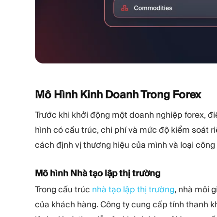
Mô Hình Kinh Doanh Trong
Forex
Trước khi khởi động một doanh nghiệp forex, đ
hình có cấu trúc, chi phí và mức độ kiểm soát 
cách định vị thương hiệu của mình và loại côn
Mô hình Nhà tạo lập thị trường
Trong cấu trúc
nhà tạo lập thị trường
, nhà môi g
của khách hàng. Công ty cung cấp tính thanh k