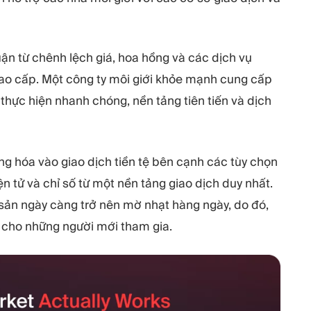
ận từ chênh lệch giá, hoa hồng và các dịch vụ
ao cấp. Một công ty môi giới khỏe mạnh cung cấp
thực hiện nhanh chóng, nền tảng tiên tiến và dịch
ng hóa vào giao dịch tiền tệ bên cạnh các tùy chọn
n tử và chỉ số từ một nền tảng giao dịch duy nhất.
ài sản ngày càng trở nên mờ nhạt hàng ngày, do đó,
cho những người mới tham gia.