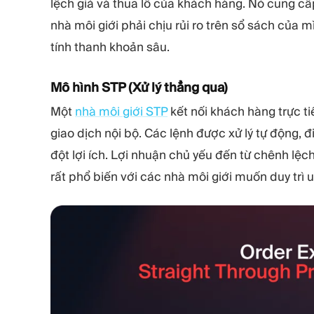
lệch giá và thua lỗ của khách hàng. Nó cung cấ
nhà môi giới phải chịu rủi ro trên sổ sách của m
tính thanh khoản sâu.
Mô hình STP (Xử lý thẳng qua)
Một
nhà môi giới STP
kết nối khách hàng trực t
giao dịch nội bộ. Các lệnh được xử lý tự động,
đột lợi ích. Lợi nhuận chủ yếu đến từ chênh lệc
rất phổ biến với các nhà môi giới muốn duy trì uy