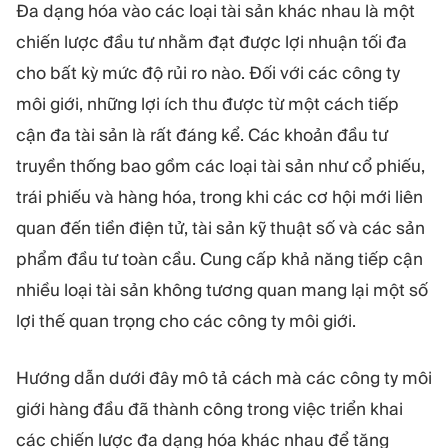
MÔ-ĐUN
Đa dạng hóa vào các loại tài sản khác nhau là một
Sàn giao dịch
Hậu cần
chiến lược đầu tư nhằm đạt được lợi nhuận tối đa
cho bất kỳ mức độ rủi ro nào. Đối với các công ty
môi giới, những lợi ích thu được từ một cách tiếp
TÀI NGUYÊN
THÊM
cận đa tài sản là rất đáng kể. Các khoản đầu tư
Hướng dẫn tiếp thị
Giới thiệu về Quadcode
Blog
Đội ngũ
truyền thống bao gồm các loại tài sản như cổ phiếu,
Thuật ngữ
Sự kiện
trái phiếu và hàng hóa, trong khi các cơ hội mới liên
Video hướng dẫn
Con số
quan đến tiền điện tử, tài sản kỹ thuật số và các sản
Công cụ tính lợi nhuận
Tin tức công ty
phẩm đầu tư toàn cầu. Cung cấp khả năng tiếp cận
Kế hoạch kinh doanh
Nghề nghiệp
Bền vững
nhiều loại tài sản không tương quan mang lại một số
lợi thế quan trọng cho các công ty môi giới.
THEO DÕI CHÚNG TÔI
Hướng dẫn dưới đây mô tả cách mà các công ty môi
giới hàng đầu đã thành công trong việc triển khai
các chiến lược đa dạng hóa khác nhau để tăng