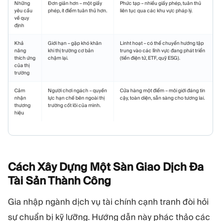
Những
Đơn giản hơn – một giấy
Phức tạp – nhiều giấy phép, tuân thủ
yêu cầu
phép, ít điểm tuân thủ hơn.
liên tục qua các khu vực pháp lý.
về quy
định
Khả
Giới hạn – gặp khó khăn
Linht hoạt – có thể chuyển hướng tập
năng
khi thị trường cơ bản
trung vào các lĩnh vực đang phát triển
thích ứng
chậm lại.
(tiền điện tử, ETF, quỹ ESG).
của thị
trường
Cảm
Người chơi ngách – quyền
Cửa hàng một điểm – môi giới đáng tin
nhận
lực hạn chế bên ngoài thị
cậy, toàn diện, sẵn sàng cho tương lai.
thương
trường cốt lõi của mình.
hiệu
Cách Xây Dựng Một Sàn Giao Dịch Đa
Tài Sản Thành
Công
Gia nhập ngành dịch vụ tài chính cạnh tranh đòi hỏi
sự chuẩn bị kỹ lưỡng. Hướng dẫn này phác thảo các