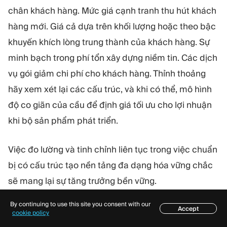
chân khách hàng. Mức giá cạnh tranh thu hút khách
hàng mới. Giá cả dựa trên khối lượng hoặc theo bậc
khuyến khích lòng trung thành của khách hàng. Sự
minh bạch trong phí tổn xây dựng niềm tin. Các dịch
vụ gói giảm chi phí cho khách hàng. Thỉnh thoảng
hãy xem xét lại các cấu trúc, và khi có thể, mô hình
độ co giãn của cầu để định giá tối ưu cho lợi nhuận
khi bộ sản phẩm phát triển.
Việc đo lường và tinh chỉnh liên tục trong việc chuẩn
bị có cấu trúc tạo nền tảng đa dạng hóa vững chắc
sẽ mang lại sự tăng trưởng bền vững.
By continuing to use this site you consent with our
7. Những Thực Hành Tốt Nhất để Đa Dạng Hóa
Accept
Mục lục
cookie policy
Tài Sản Hiệu Quả