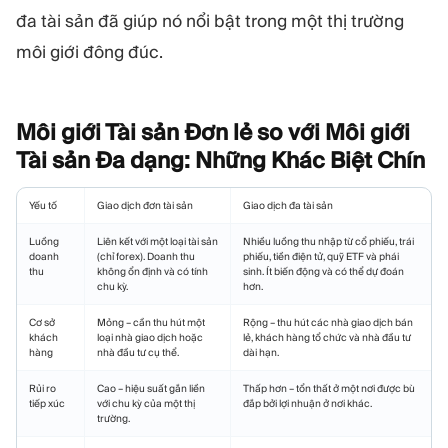
đa tài sản đã giúp nó nổi bật trong một thị trường
môi giới đông đúc.
Môi giới Tài sản Đơn lẻ so với Môi giới
Tài sản Đa dạng: Những Khác Biệt
Chín
Yếu tố
Giao dịch đơn tài sản
Giao dịch đa tài sản
Luồng
Liên kết với một loại tài sản
Nhiều luồng thu nhập từ cổ phiếu, trái
doanh
(chỉ forex). Doanh thu
phiếu, tiền điện tử, quỹ ETF và phái
thu
không ổn định và có tính
sinh. Ít biến động và có thể dự đoán
chu kỳ.
hơn.
Cơ sở
Mỏng – cần thu hút một
Rộng – thu hút các nhà giao dịch bán
khách
loại nhà giao dịch hoặc
lẻ, khách hàng tổ chức và nhà đầu tư
hàng
nhà đầu tư cụ thể.
dài hạn.
Rủi ro
Cao – hiệu suất gắn liền
Thấp hơn – tổn thất ở một nơi được bù
tiếp xúc
với chu kỳ của một thị
đắp bởi lợi nhuận ở nơi khác.
trường.