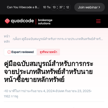
:
:
Join webinar
Can You Vibecode a Brokerage Platform?
10
วัน
13
37
11
LANGUAGE
หน้า
บล็อก
/
/
คู่มือฉบับสมบูรณ์สำหรับการกระจายประเภทสินทรัพย์สำหรับนายหน้าซื้อขายหลักทรัพย์
หลัก
ภาษาไทย
Expert reviewed
ธุรกิจนายหน้า
คู่มือฉบับสมบูรณ์สำหรับการกระ
โซลูชันครบวงจร
ตัวเลือกไบนารี
จายประเภทสินทรัพย์สำหรับนาย
ฟอเร็กซ์ / CFD
ตลาดหลักทรัพย์และการ
หน้าซื้อขายหลักทรัพย์
ชำระบัญชี
Prop firm
10
นาทีในการอ่าน
กันยายน 4, 2024
อัปเดต
กันยายน 23, 2025
1162
การดู
โมดูล