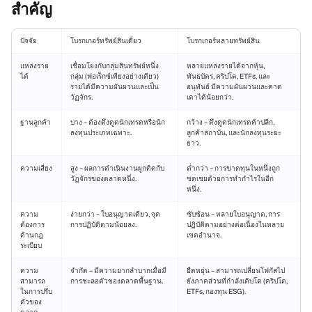
สำคัญ
ปัจจัย
โบรกเกอร์ทรัพย์สินเดี่ยว
โบรกเกอร์หลายทรัพย์สิน
แหล่งราย
เชื่อมโยงกับกลุ่มสินทรัพย์หนึ่ง
หลายแหล่งรายได้จากหุ้น,
ได้
กลุ่ม (ฟอเร็กซ์เพียงอย่างเดียว)
พันธบัตร, คริปโต, ETFs, และ
รายได้มีความผันผวนและเป็น
อนุพันธ์ มีความผันผวนและคาด
วัฏจักร.
เดาได้น้อยกว่า.
ฐานลูกค้า
บาง – ต้องดึงดูดนักเทรดหรือนัก
กว้าง – ดึงดูดนักเทรดค้าปลีก,
ลงทุนประเภทเฉพาะ.
ลูกค้าสถาบัน, และนักลงทุนระยะ
ยาว.
ความเสี่ยง
สูง – ผลการดำเนินงานผูกติดกับ
ต่ำกว่า – การขาดทุนในหนึ่งถูก
วัฏจักรของตลาดหนึ่ง.
ชดเชยด้วยการทำกำไรในอีก
หนึ่ง.
ความ
ง่ายกว่า – ใบอนุญาตเดียว, จุด
ซับซ้อน – หลายใบอนุญาต, การ
ต้องการ
การปฏิบัติตามน้อยลง.
ปฏิบัติตามอย่างต่อเนื่องในหลาย
ด้านกฎ
เขตอำนาจ.
ระเบียบ
ความ
จำกัด – มีความยากลำบากเมื่อมี
ยืดหยุ่น – สามารถเปลี่ยนโฟกัสไป
สามารถ
การชะลอตัวของตลาดพื้นฐาน.
ยังภาคส่วนที่กำลังเติบโต (คริปโต,
ในการปรับ
ETFs, กองทุน ESG).
ตัวของ