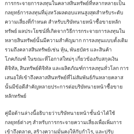
การกระจายการลงทุนในคลาสสินทรัพย์ที่หลากหลายเป็น
แพลตฟอร์มเทรด
แบ็กออฟฟิศ
กลยุทธ์การลงทุนที่มุ่งหวังผลตอบแทนสูงสุดสำหรับระดับ
ความเสี่ยงที่กำหนด สำหรับบริษัทนายหน้าซื้อขายหลัก
ทรัพยากร
เพิ่มเติม
ทรัพย์ ผลประโยชน์ที่เกิดจากวิธีการกระจายการลงทุนใน
คู่มือการตลาด
เกี่ยวกับเรา
หลายสินทรัพย์นั้นมีความสำคัญมาก การลงทุนแบบดั้งเดิม
บล็อก
ทีม
รวมถึงคลาสสินทรัพย์เช่น หุ้น, พันธบัตร และสินค้า
คำศัพท์
เหตุการณ์
โภคภัณฑ์ ในขณะที่โอกาสใหม่ๆ เกี่ยวข้องกับสกุลเงิน
วิดีโอสอนเทรด
ตัวเลข
เครื่องคำนวณกำไร
ข่าวบริษัท
ดิจิทัล, สินทรัพย์ดิจิทัล และผลิตภัณฑ์การลงทุนทั่วโลก การ
แผนธุรกิจ
การทำงาน
เสนอให้เข้าถึงคลาสสินทรัพย์ที่ไม่สัมพันธ์กันหลายคลาส
ความยั่งยืน
นั้นมีข้อดีสำคัญหลายประการต่อบริษัทนายหน้าซื้อขาย
หลักทรัพย์
ติดตามเรา
คู่มือด้านล่างนี้อธิบายว่าบริษัทนายหน้าชั้นนำได้ใช้
กลยุทธ์ต่างๆ สำหรับการกระจายความเสี่ยงเพื่อเพิ่มการ
เข้าถึงตลาด, สร้างความมั่นคงให้กับกำไร, และปรับ