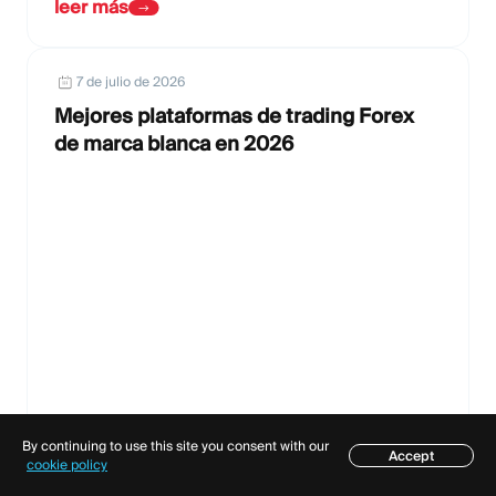
leer más
7 de julio de 2026
Mejores plataformas de trading Forex
de marca blanca en 2026
By continuing to use this site you consent with our
leer más
Accept
Índice
cookie policy