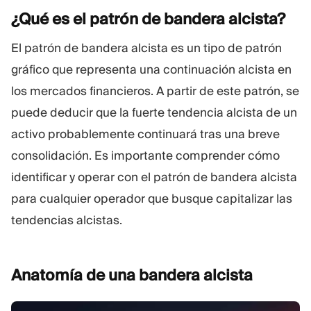
¿Qué es el patrón de bandera
alcista?
Plataforma De Trading
Oficina De Soporte
El patrón de bandera alcista es un tipo de patrón
RECURSOS
MÁS
gráfico que representa una continuación alcista en
Guía de marketing
Sobre Nosotros
los mercados financieros. A partir de este patrón, se
Blog
Equipo
puede deducir que la fuerte tendencia alcista de un
Glosario
Eventos
activo probablemente continuará tras una breve
Tutoriales en vídeo
Números
Calculadora
Noticias de la empresa
consolidación. Es importante comprender cómo
Plan de negocio
Carreras
identificar y operar con el patrón de bandera alcista
Sostenibilidad
para cualquier operador que busque capitalizar las
tendencias alcistas.
SÍGUENOS
Anatomía de una bandera
alcista