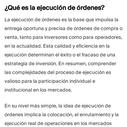
¿Qué es la ejecución de
órdenes?
Plataforma De Trading
Oficina De Soporte
La ejecución de órdenes es la base que impulsa la
RECURSOS
MÁS
entrega oportuna y precisa de órdenes de compra o
Guía de marketing
Sobre Nosotros
venta, tanto para inversores como para operadores,
Blog
Equipo
en la actualidad. Esta calidad y eficiencia en la
Glosario
Eventos
ejecución determinan el éxito o el fracaso de una
Tutoriales en vídeo
Números
Calculadora
Noticias de la empresa
estrategia de inversión. En resumen, comprender
Plan de negocio
Carreras
las complejidades del proceso de ejecución es
Sostenibilidad
valioso para la participación individual e
institucional en los mercados.
SÍGUENOS
En su nivel más simple, la idea de ejecución de
órdenes implica la colocación, el enrutamiento y la
ejecución real de operaciones en los mercados