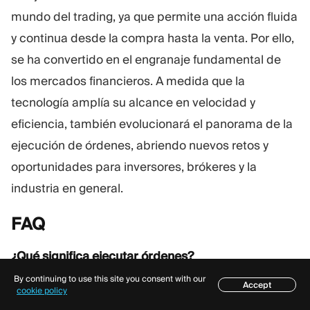
mundo del trading, ya que permite una acción fluida
y continua desde la compra hasta la venta. Por ello,
se ha convertido en el engranaje fundamental de
los mercados financieros. A medida que la
tecnología amplía su alcance en velocidad y
eficiencia, también evolucionará el panorama de la
ejecución de órdenes, abriendo nuevos retos y
oportunidades para inversores, brókeres y la
industria en general.
FAQ
¿Qué significa ejecutar órdenes?
La ejecución de órdenes se refiere al procedimiento
By continuing to use this site you consent with our
Accept
Índice
cookie policy
para colocar, enrutar y ejecutar órdenes de compra y