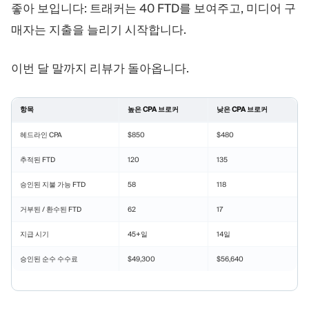
좋아 보입니다: 트래커는 40 FTD를 보여주고, 미디어 구
매자는 지출을 늘리기 시작합니다.
이번 달 말까지 리뷰가 돌아옵니다.
항목
높은 CPA 브로커
낮은 CPA 브로커
헤드라인 CPA
$850
$480
추적된 FTD
120
135
승인된 지불 가능 FTD
58
118
거부된 / 환수된 FTD
62
17
지급 시기
45+일
14일
승인된 순수 수수료
$49,300
$56,640