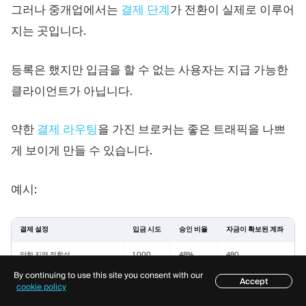
그러나 중개업에서는
결제 단계
가 전환이 실제로 이루어
지는 곳입니다.
등록은 했지만 입금을 할 수 없는 사용자는 지급 가능한
클라이언트가 아닙니다.
약한
결제 라우팅
을 가진 브로커는 좋은 트래픽을 나쁘
게 보이게 만들 수 있습니다.
예시:
결제 설정
입금 시도
승인 비율
자금이 확보된 계좌
약한 지역 적합성
1,000
48%
480
By continuing to use this site you consent with our
더 나은 PSP 커버리지
1,000
67%
670
Accept
목차
cookie policy
강력한 지역 방법 + 재시도 흐름
1,000
78%
780