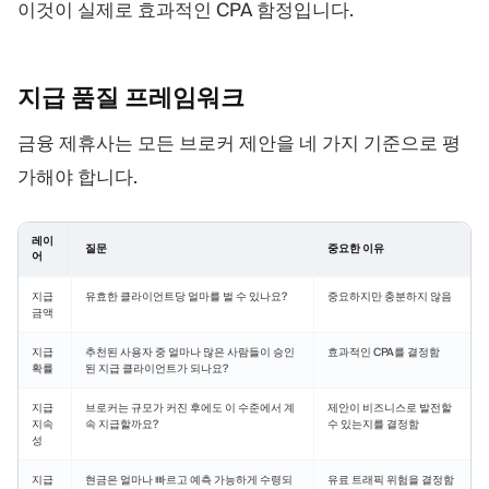
이것이 실제로 효과적인 CPA 함정입니다.
지급 품질
프레임워크
금융 제휴사는 모든 브로커 제안을 네 가지 기준으로 평
가해야 합니다.
레이
질문
중요한 이유
어
지급
유효한 클라이언트당 얼마를 벌 수 있나요?
중요하지만 충분하지 않음
금액
지급
추천된 사용자 중 얼마나 많은 사람들이 승인
효과적인 CPA를 결정함
확률
된 지급 클라이언트가 되나요?
지급
브로커는 규모가 커진 후에도 이 수준에서 계
제안이 비즈니스로 발전할
지속
속 지급할까요?
수 있는지를 결정함
성
지급
현금은 얼마나 빠르고 예측 가능하게 수령되
유료 트래픽 위험을 결정함