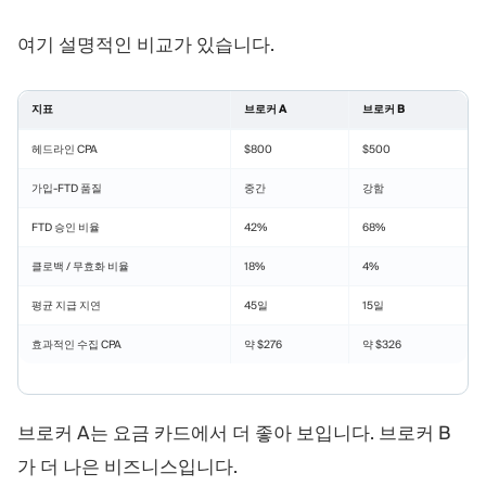
여기 설명적인 비교가 있습니다.
지표
브로커 A
브로커 B
헤드라인 CPA
$800
$500
가입-FTD 품질
중간
강함
FTD 승인 비율
42%
68%
클로백 / 무효화 비율
18%
4%
평균 지급 지연
45일
15일
효과적인 수집 CPA
약 $276
약 $326
브로커 A는 요금 카드에서 더 좋아 보입니다. 브로커 B
가 더 나은 비즈니스입니다.