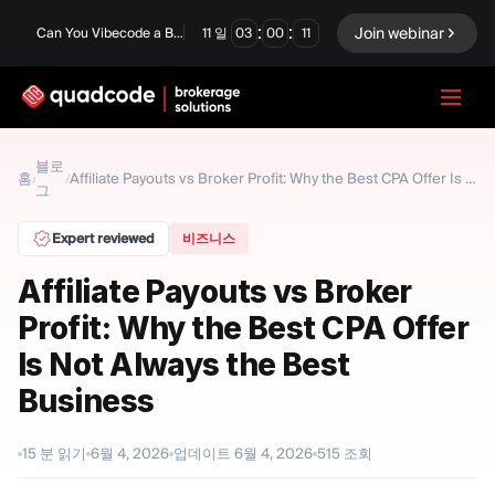
:
:
Join webinar
Can You Vibecode a Brokerage Platform?
11
일
03
00
10
LANGUAGE
블로
홈
/
/
Affiliate Payouts vs Broker Profit: Why the Best CPA Offer Is Not Always the Best Business
그
한국어
Expert reviewed
비즈니스
Affiliate Payouts vs Broker
턴키 솔루션
바이너리 옵션
Profit: Why the Best CPA Offer
Forex / CFD
거래소 및 청산
Is Not Always the Best
Business
프롭 펌
15
분 읽기
6월 4, 2026
업데이트
6월 4, 2026
515
조회
모듈