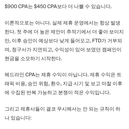
트레이딩 플랫폼
백오피스
$900 CPA는 $450 CPA보다 더 나쁠 수 있습니다.
이론적으로는 아니다. 실제 제휴 운영에서는 항상 발생
리소스
더보기
한다. 첫 주에 더 높은 제안이 추적기에서 더 좋아 보이지
마케팅 가이드
회사 소개
블로그
팀
만, 이후 승인이 예상보다 낮게 들어오고, FTD가 거부되
용어집
이벤트
며, 청구서가 지연되고, 수익성이 있어 보였던 캠페인이
동영상 튜토리얼
통계
현금을 소모하기 시작한다.
수익 계산기
회사 뉴스
비즈니스 계획
채용
헤드라인 CPA는 제휴 수익이 아닙니다. 제휴 수익은 트
지속가능성
래픽 비용, 승인 위험, 환수, 지급 시기 및 보고 마찰 이후
에 수집된 반복 가능하고 분쟁이 적은 수익입니다.
팔로우하기
그리고 제휴사들이 결코 무시해서는 안 되는 규칙이 하
나 있습니다: