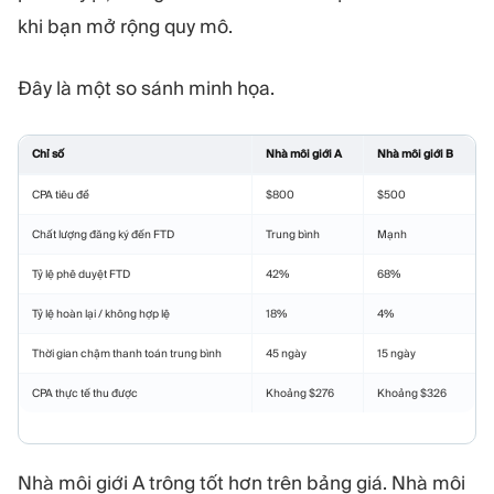
khi bạn mở rộng quy mô.
Đây là một so sánh minh họa.
Chỉ số
Nhà môi giới A
Nhà môi giới B
CPA tiêu đề
$800
$500
Chất lượng đăng ký đến FTD
Trung bình
Mạnh
Tỷ lệ phê duyệt FTD
42%
68%
Tỷ lệ hoàn lại / không hợp lệ
18%
4%
Thời gian chậm thanh toán trung bình
45 ngày
15 ngày
CPA thực tế thu được
Khoảng $276
Khoảng $326
Nhà môi giới A trông tốt hơn trên bảng giá. Nhà môi