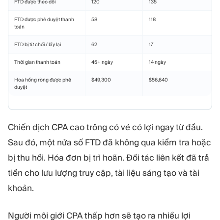
FTD được theo dõi
120
135
FTD được phê duyệt thanh
58
118
toán
FTD bị từ chối / lấy lại
62
17
Thời gian thanh toán
45+ ngày
14 ngày
Hoa hồng ròng được phê
$49,300
$56,640
duyệt
Chiến dịch CPA cao trông có vẻ có lợi ngay từ đầu.
Sau đó, một nửa số FTD đã không qua kiểm tra hoặc
bị thu hồi. Hóa đơn bị trì hoãn. Đối tác liên kết đã trả
tiền cho lưu lượng truy cập, tài liệu sáng tạo và tài
khoản.
Người môi giới CPA thấp hơn sẽ tạo ra nhiều lợi