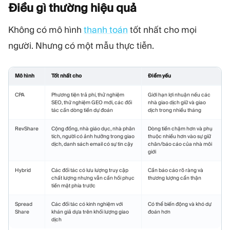
Điều gì thường hiệu
quả
Không có mô hình
thanh toán
tốt nhất cho mọi
người. Nhưng có một mẫu thực tiễn.
Mô hình
Tốt nhất cho
Điểm yếu
CPA
Phương tiện trả phí, thử nghiệm
Giới hạn lợi nhuận nếu các
SEO, thử nghiệm GEO mới, các đối
nhà giao dịch giữ và giao
tác cần dòng tiền dự đoán
dịch trong nhiều tháng
RevShare
Cộng đồng, nhà giáo dục, nhà phân
Dòng tiền chậm hơn và phụ
tích, người có ảnh hưởng trong giao
thuộc nhiều hơn vào sự giữ
dịch, danh sách email có sự tin cậy
chân/báo cáo của nhà môi
giới
Hybrid
Các đối tác có lưu lượng truy cập
Cần báo cáo rõ ràng và
chất lượng nhưng vẫn cần hồi phục
thương lượng cẩn thận
tiền mặt phía trước
Spread
Các đối tác có kinh nghiệm với
Có thể biến động và khó dự
Share
khán giả dựa trên khối lượng giao
đoán hơn
dịch