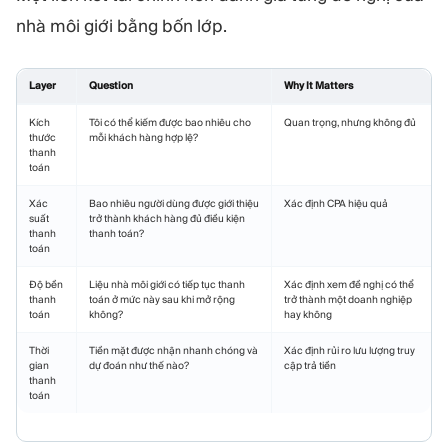
nhà môi giới bằng bốn lớp.
Layer
Question
Why It Matters
Kích
Tôi có thể kiếm được bao nhiêu cho
Quan trọng, nhưng không đủ
thước
mỗi khách hàng hợp lệ?
thanh
toán
Xác
Bao nhiêu người dùng được giới thiệu
Xác định CPA hiệu quả
suất
trở thành khách hàng đủ điều kiện
thanh
thanh toán?
toán
Độ bền
Liệu nhà môi giới có tiếp tục thanh
Xác định xem đề nghị có thể
thanh
toán ở mức này sau khi mở rộng
trở thành một doanh nghiệp
toán
không?
hay không
Thời
Tiền mặt được nhận nhanh chóng và
Xác định rủi ro lưu lượng truy
gian
dự đoán như thế nào?
cập trả tiền
thanh
toán