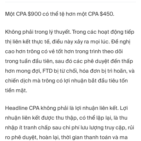
MÔ-ĐUN
Sàn giao dịch
Hậu cần
Một CPA $900 có thể tệ hơn một CPA $450.
Không phải trong lý thuyết. Trong các hoạt động tiếp
TÀI NGUYÊN
THÊM
thị liên kết thực tế, điều này xảy ra mọi lúc. Đề nghị
Hướng dẫn tiếp thị
Giới thiệu về Quadcode
cao hơn trông có vẻ tốt hơn trong trình theo dõi
Blog
Đội ngũ
Thuật ngữ
Sự kiện
trong tuần đầu tiên, sau đó các phê duyệt đến thấp
Video hướng dẫn
Con số
hơn mong đợi, FTD bị từ chối, hóa đơn bị trì hoãn, và
Công cụ tính lợi nhuận
Tin tức công ty
chiến dịch mà trông có lợi nhuận bắt đầu tiêu tốn
Kế hoạch kinh doanh
Nghề nghiệp
Bền vững
tiền mặt.
Headline CPA không phải là lợi nhuận liên kết. Lợi
THEO DÕI CHÚNG TÔI
nhuận liên kết được thu thập, có thể lặp lại, là thu
nhập ít tranh chấp sau chi phí lưu lượng truy cập, rủi
ro phê duyệt, hoàn lại, thời gian thanh toán và ma