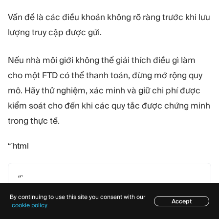
Vấn đề là các điều khoản không rõ ràng trước khi lưu
lượng truy cập được gửi.
Nếu nhà môi giới không thể giải thích điều gì làm
cho một FTD có thể thanh toán, đừng mở rộng quy
mô. Hãy thử nghiệm, xác minh và giữ chi phí được
kiểm soát cho đến khi các quy tắc được chứng minh
trong thực tế.
“`html
“`
MÁY QUÉT ĐIỀU KHOẢN
By continuing to use this site you consent with our
Accept
Cơ hội rủi ro của đề xuất trước hóa
Mục lục
cookie policy
đơn đầu tiên là bao
nhiêu?