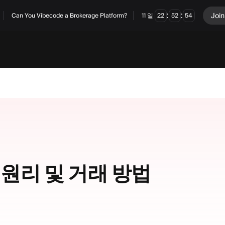
:
:
Join
Can You Vibecode a Brokerage Platform?
11
일
22
52
53
원리 및 거래 방법