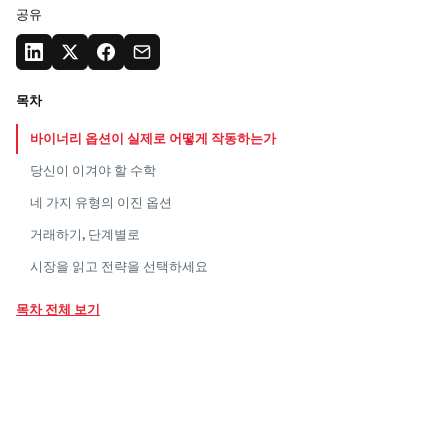
공유
목차
바이너리 옵션이 실제로 어떻게
작동하는가
당신이 이겨야 할
수학
네 가지 유형의 이진
옵션
거래하기,
단계별로
시장을 읽고 전략을
선택하세요
실제로 이점이 있는 세 가지
전략
목차 전체 보기
사용할 가치가 있는
지표
위험 관리: 거래당 얼마나 위험을 감수할
것인
가
신규 트레이더들이 망하는
곳
브로커
선택