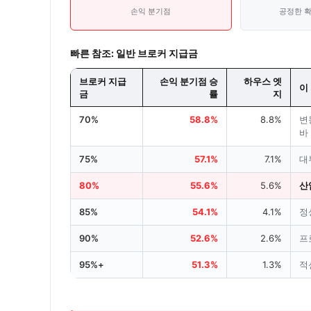
손익 분기점
공정한 
빠른 참조: 일반 브로커 지급금
브로커 지급
손익 분기점 승
하우스 엣
이
금
률
지
70%
58.8%
8.8%
변
바
75%
57.1%
7.1%
대
80%
55.6%
5.6%
산
85%
54.1%
4.1%
정
90%
52.6%
2.6%
프
95%+
51.3%
1.3%
적