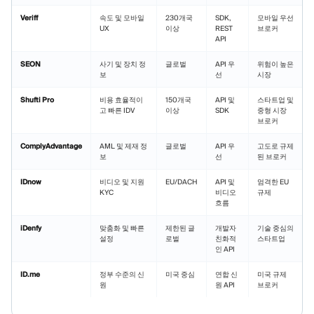
Veriff
속도 및 모바일
230개국
SDK,
모바일 우선
UX
이상
REST
브로커
API
SEON
사기 및 장치 정
글로벌
API 우
위험이 높은
보
선
시장
Shufti Pro
비용 효율적이
150개국
API 및
스타트업 및
고 빠른 IDV
이상
SDK
중형 시장
브로커
ComplyAdvantage
AML 및 제재 정
글로벌
API 우
고도로 규제
보
선
된 브로커
IDnow
비디오 및 지원
EU/DACH
API 및
엄격한 EU
KYC
비디오
규제
흐름
iDenfy
맞춤화 및 빠른
제한된 글
개발자
기술 중심의
설정
로벌
친화적
스타트업
인 API
ID.me
정부 수준의 신
미국 중심
연합 신
미국 규제
원
원 API
브로커