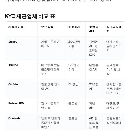
KYC 제공업체 비교 표
제공자 이름
주요 강점
커버리지
통합 및
최고의 사용
API
처
Jumio
기업 수준의 생
200개국
강력한
대량 거래,
체 IDV
이상
API 및
규제된 브로
모바일
커
SDK
Trulioo
비교할 수 없는
195개국
단일 통
글로벌 확
글로벌 데이터
이상
합 API
장, 신흥 시
소스
장
Onfido
얼굴 생체 인식
EU 중심
SDK 및
생체 인식을
및 UX
API
우선시하는
EU 브로커
Entrust IDV
감사 수준의 기
글로벌
기업
대규모, 규
업 인증
API
제된 기관
Sumsub
엔드 투 엔드 자
글로벌
API 및
중형 브로커
동화된 컴플라
코드 없
및 암호화폐
이언스
는 흐름