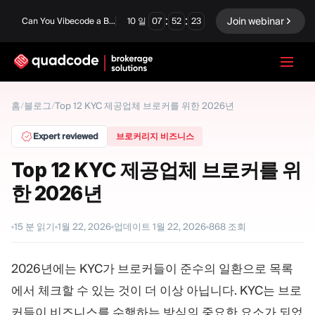
:
:
Join webinar
Can You Vibecode a Brokerage Platform?
10
일
07
52
22
LANGUAGE
홈
/
블로그
/
Top 12 KYC 제공업체 브로커를 위한 2026년
한국어
Expert reviewed
브로커리지 비즈니스
Top 12 KYC 제공업체 브로커를 위
한 2026년
턴키 솔루션
바이너리 옵션
Forex / CFD
거래소 및 청산
15
분 읽기
1월 22, 2026
업데이트
1월 22, 2026
868
조회
프롭 펌
2026년에는 KYC가 브로커들이 준수의 일환으로 목록
에서 체크할 수 있는 것이 더 이상 아닙니다. KYC는 브로
모듈
커들이 비즈니스를 수행하는 방식의 중요한 요소가 되었