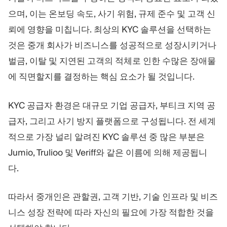
트레이딩 플랫폼
백오피스
으며, 이는 온보딩 속도, 사기 위험, 규제 준수 및 고객 신
뢰에 영향을 미칩니다. 최상의 KYC 솔루션을 선택하는
리소스
더보기
것은 중개 회사가 비즈니스를 성공적으로 성장시키거나
마케팅 가이드
회사 소개
벌금, 이탈 및 지연된 고객의 적체로 인한 수많은 장애물
블로그
팀
에 직면할지를 결정하는 핵심 요소가 될 것입니다.
용어집
이벤트
동영상 튜토리얼
통계
KYC 공급자 환경은 대규모 기업 공급자, 부티크 지역 공
수익 계산기
회사 뉴스
비즈니스 계획
채용
급자, 그리고 사기 방지 플랫폼으로 구성됩니다. 전 세계
지속가능성
적으로 가장 널리 알려진 KYC 솔루션 중 많은 부분은
Jumio, Trulioo 및 Veriff와 같은 이름에 의해 제공됩니
팔로우하기
다.
따라서 중개인은 관할권, 고객 기반, 기술 인프라 및 비즈
니스 성장 전략에 따라 자신의 필요에 가장 적합한 것을