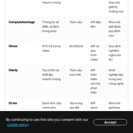
nhanh chóng
nhà môi
giới thị
trường vừa
ComplyAdvantage
Thông tin về
Toàn cầu
API đầu
Nhà môi
AML và lệnh
tiên
giới được
trừng phạt
quy định
cao
IDnow
KYC hỗ trợ và
EU/DACH
API và
Quy định
video
quy
nghiêm
trình
ngặt của
video
EU
iDenfy
Tùy chỉnh và
Toàn cầu
API
Khởi
thiết lập
hạn chế
thân
nghiệp tập
nhanh chóng
thiện
trung vào
với nhà
công nghệ
phát
triển
ID.me
Danh tính cấp
Tập trung
API
Nhà môi
chính phủ
vào Mỹ
danh
giới theo
tính liên
quy định
bang
của Mỹ
By continuing to use this site you consent with our
Accept
Mục lục
cookie policy