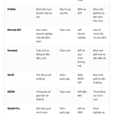
nhất
Onfido
Sinh trắc học
Tập trung
SDK và
Nhà môi
khuôn mặt và
vào EU
API
giới EU ưu
UX
tiên sinh
trắc học
Entrust IDV
Xác minh
Toàn cầu
API
Các tổ
doanh nghiệp
doanh
chức lớn,
cấp độ kiểm
nghiệp
có quy định
toán
Sumsub
Tuân thủ tự
Toàn cầu
API và
Nhà môi
động từ đầu
quy
giới vừa và
đến cuối
trình
tiền điện tử
không
mã
Veriff
Tốc độ và UX
230+
SDK,
Nhà môi
di động
quốc gia
REST
giới ưu tiên
API
di động
SEON
Thông tin về
Toàn cầu
API đầu
Thị trường
gian lận và
tiên
có rủi ro
thiết bị
cao
Shufti Pro
IDV hiệu quả
150+
API và
Khởi
về chi phí,
quốc gia
SDK
nghiệp và