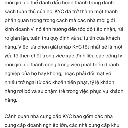
MÔ-ĐUN
môi giới có thể đánh dấu hoàn thành trong danh
sách tuân thủ của họ. KYC đã trở thành một thành
Sàn giao dịch
Hậu cần
phần quan trọng trong cách mà các nhà môi giới
kinh doanh vì nó ảnh hưởng đến tốc độ tiếp nhận, rủi
TÀI NGUYÊN
THÊM
ro gian lận, tuân thủ quy định và sự tự tin của khách
Hướng dẫn tiếp thị
Giới thiệu về Quadcode
hàng. Việc lựa chọn giải pháp KYC tốt nhất sẽ là một
Blog
Đội ngũ
Thuật ngữ
Sự kiện
yếu tố then chốt trong việc xác định liệu các công ty
Video hướng dẫn
Con số
môi giới có thành công trong việc phát triển doanh
Công cụ tính lợi nhuận
Tin tức công ty
nghiệp của họ hay không, hoặc phải đối mặt với
Kế hoạch kinh doanh
Nghề nghiệp
Bền vững
nhiều trở ngại từ các khoản tiền phạt, tỷ lệ khách
hàng rời bỏ và sự chậm trễ trong việc phục vụ khách
hàng.
THEO DÕI CHÚNG TÔI
Cảnh quan nhà cung cấp KYC bao gồm các nhà
cung cấp doanh nghiệp lớn, các nhà cung cấp khu