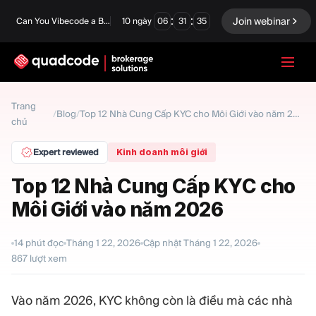
:
:
Join webinar
Can You Vibecode a Brokerage Platform?
10
ngày
06
31
34
LANGUAGE
Trang
Blog
/
/
Top 12 Nhà Cung Cấp KYC cho Môi Giới vào năm 2026
chủ
Tiếng Việt
Expert reviewed
Kinh doanh môi giới
Top 12 Nhà Cung Cấp KYC cho
Giải pháp chìa khóa trao
Quyền chọn nhị phân
Môi Giới vào năm 2026
tay
Sàn giao dịch và Thanh
Ngoại hối/CFD
toán bù trừ
14
phút đọc
Tháng 1 22, 2026
Cập nhật
Tháng 1 22, 2026
867
lượt xem
Prop Firm
Vào năm 2026, KYC không còn là điều mà các nhà