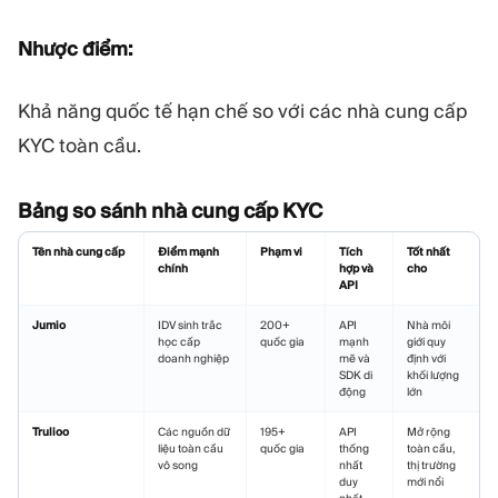
Nhược điểm:
Khả năng quốc tế hạn chế so với các nhà cung cấp
KYC toàn cầu.
Bảng so sánh nhà cung cấp KYC
Tên nhà cung cấp
Điểm mạnh
Phạm vi
Tích
Tốt nhất
chính
hợp và
cho
API
Jumio
IDV sinh trắc
200+
API
Nhà môi
học cấp
quốc gia
mạnh
giới quy
doanh nghiệp
mẽ và
định với
SDK di
khối lượng
động
lớn
Trulioo
Các nguồn dữ
195+
API
Mở rộng
liệu toàn cầu
quốc gia
thống
toàn cầu,
vô song
nhất
thị trường
duy
mới nổi