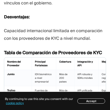
vínculos con el gobierno.
Desventajas:
Capacidad internacional limitada en comparación
con los proveedores de KYC a nivel mundial.
Tabla de Comparación de Proveedores de KYC
Nombre del
Principal
Cobertura
Integración y
Mejor 
Proveedor
Fortalezas
API
Jumio
IDV biométrico
Más de
API robusta y
Corred
a nivel
200
SDKs móviles
regula
empresarial
países
alto v
Trulioo
Fuentes de
Más de
API unificada
Expans
datos globales
195 países
única
global,
inigualables
merca
By continuing to use this site you consent with our
Accept
emerg
Índice
cookie policy