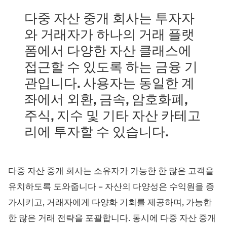
트레이딩 플랫폼
백오피스
다중 자산 중개 회사는 투자자
와 거래자가 하나의 거래 플랫
리소스
더보기
폼에서 다양한 자산 클래스에
마케팅 가이드
회사 소개
접근할 수 있도록 하는 금융 기
블로그
팀
관입니다. 사용자는 동일한 계
용어집
이벤트
동영상 튜토리얼
통계
좌에서 외환, 금속, 암호화폐,
수익 계산기
회사 뉴스
주식, 지수 및 기타 자산 카테고
비즈니스 계획
채용
리에 투자할 수 있습니다.
지속가능성
팔로우하기
다중 자산 중개 회사는 소유자가 가능한 한 많은 고객을
유치하도록 도와줍니다 – 자산의 다양성은 수익원을 증
가시키고, 거래자에게 다양화 기회를 제공하며, 가능한
한 많은 거래 전략을 포괄합니다. 동시에 다중 자산 중개