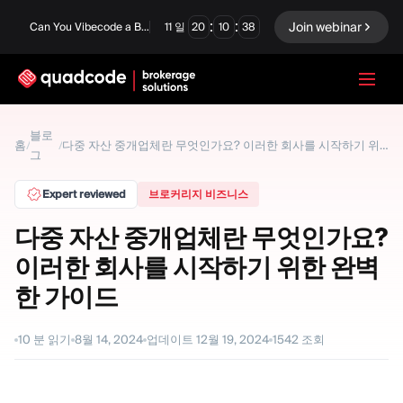
:
:
Join webinar
Can You Vibecode a Brokerage Platform?
11
일
20
10
37
LANGUAGE
블로
홈
/
/
다중 자산 중개업체란 무엇인가요? 이러한 회사를 시작하기 위한 완벽한 가이드
그
한국어
Expert reviewed
브로커리지 비즈니스
다중 자산 중개업체란 무엇인가요?
턴키 솔루션
바이너리 옵션
이러한 회사를 시작하기 위한 완벽
Forex / CFD
거래소 및 청산
한 가이드
프롭 펌
10
분 읽기
8월 14, 2024
업데이트
12월 19, 2024
1542
조회
모듈