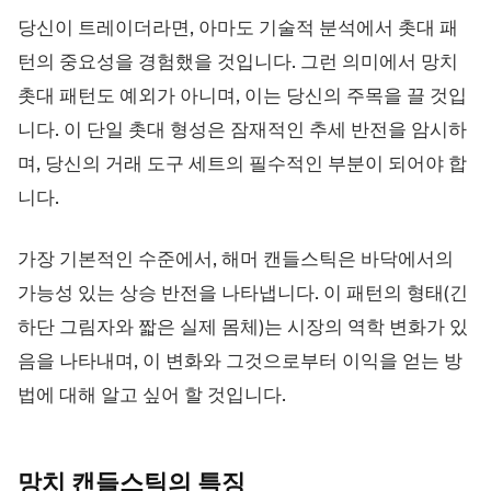
트레이딩 플랫폼
백오피스
당신이 트레이더라면, 아마도 기술적 분석에서 촛대 패
턴의 중요성을 경험했을 것입니다. 그런 의미에서 망치
리소스
더보기
촛대 패턴도 예외가 아니며, 이는 당신의 주목을 끌 것입
마케팅 가이드
회사 소개
니다. 이 단일 촛대 형성은 잠재적인 추세 반전을 암시하
블로그
팀
며, 당신의 거래 도구 세트의 필수적인 부분이 되어야 합
용어집
이벤트
니다.
동영상 튜토리얼
통계
수익 계산기
회사 뉴스
비즈니스 계획
채용
가장 기본적인 수준에서, 해머 캔들스틱은 바닥에서의
지속가능성
가능성 있는 상승 반전을 나타냅니다. 이 패턴의 형태(긴
하단 그림자와 짧은 실제 몸체)는 시장의 역학 변화가 있
팔로우하기
음을 나타내며, 이 변화와 그것으로부터 이익을 얻는 방
법에 대해 알고 싶어 할 것입니다.
망치 캔들스틱의
특징