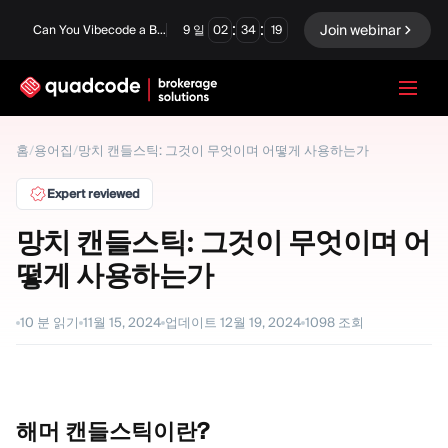
:
:
Join webinar
Can You Vibecode a Brokerage Platform?
9
일
02
34
18
LANGUAGE
홈
/
용어집
/
망치 캔들스틱: 그것이 무엇이며 어떻게 사용하는가
한국어
Expert reviewed
망치 캔들스틱: 그것이 무엇이며 어
떻게 사용하는가
턴키 솔루션
바이너리 옵션
Forex / CFD
거래소 및 청산
10
분 읽기
11월 15, 2024
업데이트
12월 19, 2024
1098
조회
프롭 펌
해머
캔들스틱이란?
모듈