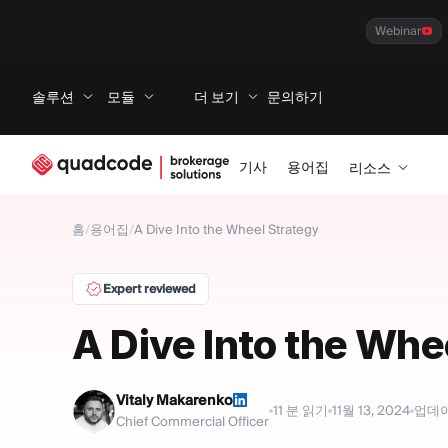
Webinar
솔루션
모듈
더 보기
문의하기
기사
용어집
리소스
홈
/
용어집
/
A Dive Into the Wheel Strategy
Expert reviewed
A Dive Into the Whe
Vitaly Makarenko
11
분 읽기
11월 13, 2024
업데
Chief Commercial Officer