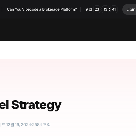
:
:
Join
Can You Vibecode a Brokerage Platform?
9
일
23
13
40
el Strategy
이트
12월 19, 2024
2584
조회