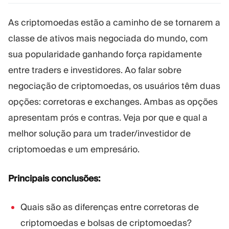
Plataforma Trading
Administração
As criptomoedas estão a caminho de se tornarem a
classe de ativos mais negociada do mundo, com
RECURSOS
MAIS
sua popularidade ganhando força rapidamente
Guia de marketing
Sobre nós
entre traders e investidores. Ao falar sobre
Blog
Equipe
Glossário
Eventos
negociação de criptomoedas, os usuários têm duas
Tutoriais em vídeo
Números
opções: corretoras e exchanges. Ambas as opções
Calculadora de lucro
Notícias da empresa
apresentam prós e contras. Veja por que e qual a
Plano de negócios
Carreiras
Sustentabilidade
melhor solução para um trader/investidor de
criptomoedas e um empresário.
SIGA-NOS
Principais conclusões:
Quais são as diferenças entre corretoras de
criptomoedas e bolsas de criptomoedas?