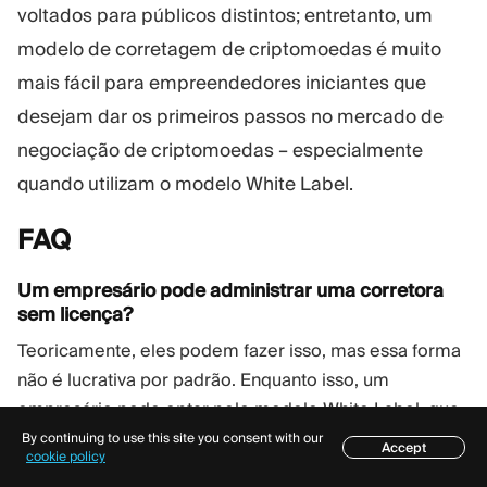
voltados para públicos distintos; entretanto, um
modelo de corretagem de criptomoedas é muito
mais fácil para empreendedores iniciantes que
desejam dar os primeiros passos no mercado de
negociação de criptomoedas – especialmente
quando utilizam o modelo White Label.
FAQ
Um empresário pode administrar uma corretora
sem licença?
Teoricamente, eles podem fazer isso, mas essa forma
não é lucrativa por padrão. Enquanto isso, um
empresário pode optar pelo modelo White Label, que
lhe fornece uma plataforma licenciada pronta para uso.
By continuing to use this site you consent with our
Accept
Índice
cookie policy