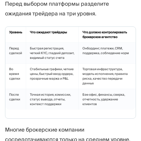
Перед выбором платформы разделите
ожидания трейдера на три уровня.
Уровень
Что ожидают трейдеры
Что должно контролировать
брокерское агентство
Перед
Быстрая регистрация,
Онбординг, платежи, CRM,
сделкой
четкий KYC, гладкий депозит,
поддержка, соблюдение норм
видимый статус счета
Во
Стабильные графики, четкие
Торговая инфраструктура,
время
цены, быстрый ввод ордера,
модель исполнения, правила
сделки
прозрачные маржа и P&L
риска, качество передачи
данных
После
Точная история, комиссии,
Бэк-офис, финансы, сверка,
сделки
статус вывода, отчеты,
отчетность, удержание
контекст поддержки
клиентов
Многие брокерские компании
сосредотачиваются только на среднем уровне,