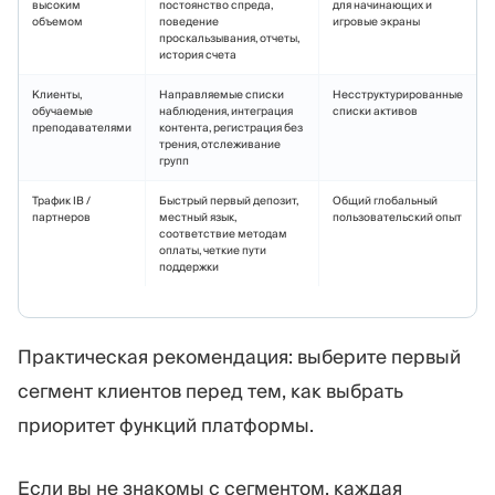
высоким
постоянство спреда,
для начинающих и
объемом
поведение
игровые экраны
проскальзывания, отчеты,
история счета
Клиенты,
Направляемые списки
Несструктурированные
обучаемые
наблюдения, интеграция
списки активов
преподавателями
контента, регистрация без
трения, отслеживание
групп
Трафик IB /
Быстрый первый депозит,
Общий глобальный
партнеров
местный язык,
пользовательский опыт
соответствие методам
оплаты, четкие пути
поддержки
Практическая рекомендация: выберите первый
сегмент клиентов перед тем, как выбрать
приоритет функций платформы.
Если вы не знакомы с сегментом, каждая