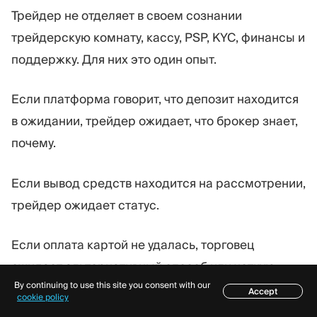
Трейдер не отделяет в своем сознании
трейдерскую комнату, кассу, PSP, KYC, финансы и
поддержку. Для них это один опыт.
Если платформа говорит, что депозит находится
в ожидании, трейдер ожидает, что брокер знает,
почему.
Если вывод средств находится на рассмотрении,
трейдер ожидает статус.
Если оплата картой не удалась, торговец
ожидает альтернативный способ или четкую
By continuing to use this site you consent with our
причину.
Accept
Содержание
cookie policy