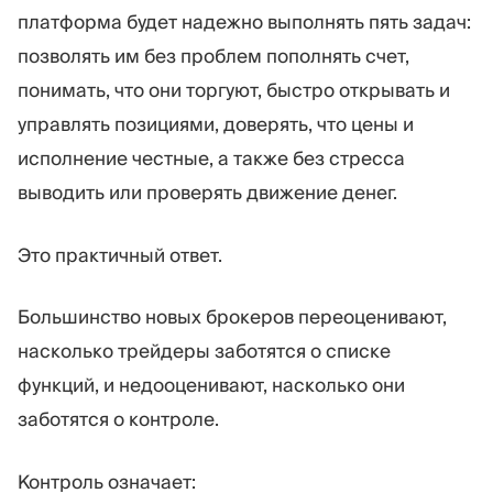
Торговая платформа
Back-office
платформа будет надежно выполнять пять задач:
позволять им без проблем пополнять счет,
понимать, что они торгуют, быстро открывать и
РЕСУРСЫ
ЕЩЁ
управлять позициями, доверять, что цены и
Руководство по
О нас
маркетингу
Команда
исполнение честные, а также без стресса
Блог
События
выводить или проверять движение денег.
Словарь терминов
Цифры
Видеоуроки
Новости компании
Это практичный ответ.
Калькулятор прибыли
Карьера
Бизнес План
Устойчивость
Большинство новых брокеров переоценивают,
насколько трейдеры заботятся о списке
ПОДПИШИТЕСЬ НА НАС
функций, и недооценивают, насколько они
заботятся о контроле.
Контроль означает: