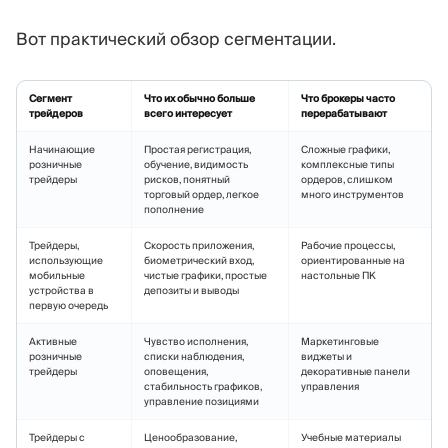
Вот практический обзор сегментации.
Сегмент
Что их обычно больше
Что брокеры часто
трейдеров
всего интересует
перерабатывают
Начинающие
Простая регистрация,
Сложные графики,
розничные
обучение, видимость
комплексные типы
трейдеры
рисков, понятный
ордеров, слишком
торговый ордер, легкое
много инструментов
пополнение
Трейдеры,
Скорость приложения,
Рабочие процессы,
использующие
биометрический вход,
ориентированные на
мобильные
чистые графики, простые
настольные ПК
устройства в
депозиты и выводы
первую очередь
Активные
Чувство исполнения,
Маркетинговые
розничные
списки наблюдения,
виджеты и
трейдеры
оповещения,
декоративные панели
стабильность графиков,
управления
управление позициями
Трейдеры с
Ценообразование,
Учебные материалы