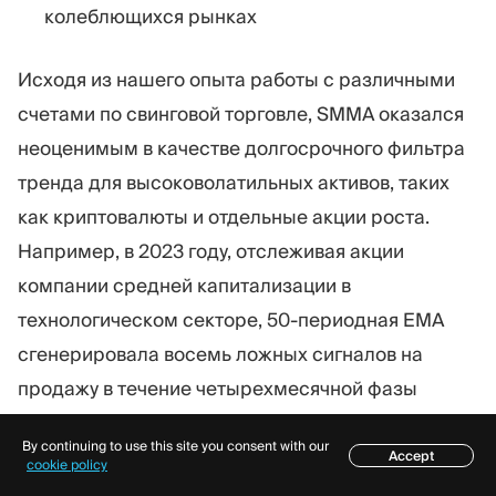
колеблющихся рынках
Исходя из нашего опыта работы с различными
счетами по свинговой торговле, SMMA оказался
неоценимым в качестве долгосрочного фильтра
тренда для высоковолатильных активов, таких
как криптовалюты и отдельные акции роста.
Например, в 2023 году, отслеживая акции
компании средней капитализации в
технологическом секторе, 50-периодная EMA
сгенерировала восемь ложных сигналов на
продажу в течение четырехмесячной фазы
консолидации, сильно колеблясь с короткими
By continuing to use this site you consent with our
скачками цен.
Accept
Содержание
cookie policy