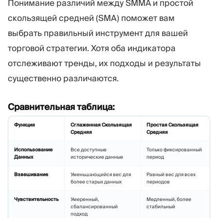
Понимание различий между SMMA и простой
скользящей средней (SMA) поможет вам
выбрать правильный инструмент для вашей
торговой стратегии. Хотя оба индикатора
отслеживают тренды, их подходы и результаты
существенно различаются.
Сравнительная таблица:
Функция
Сглаженная Скользящая
Простая Скользящая
Средняя
Средняя
Использование
Все доступные
Только фиксированный
Данных
исторические данные
период
Взвешивание
Уменьшающийся вес для
Равный вес для всех
более старых данных
периодов
Чувствительность
Умеренный,
Медленный, более
сбалансированный
стабильный
подход