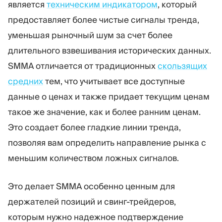
является
техническим индикатором
, который
Торговая платформа
Back-office
предоставляет более чистые сигналы тренда,
уменьшая рыночный шум за счет более
РЕСУРСЫ
ЕЩЁ
длительного взвешивания исторических данных.
Руководство по
О нас
SMMA отличается от традиционных
скользящих
маркетингу
Команда
средних
Блог
тем, что учитывает все доступные
События
Словарь терминов
Цифры
данные о ценах и также придает текущим ценам
Видеоуроки
Новости компании
такое же значение, как и более ранним ценам.
Калькулятор прибыли
Карьера
Это создает более гладкие линии тренда,
Бизнес План
Устойчивость
позволяя вам определить направление рынка с
меньшим количеством ложных сигналов.
ПОДПИШИТЕСЬ НА НАС
Это делает SMMA особенно ценным для
держателей позиций и свинг-трейдеров,
которым нужно надежное подтверждение