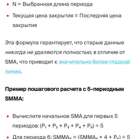
N = Выбранная длина периода
Текущая цена закрытия = Последняя цена
закрытия
Эта формула гарантирует, что старые данные
никогда не удаляются полностью
, в отличие от
SMA, что приводит к
значительно более гладкой
линии
.
Пример пошагового расчета с 5-периодным
SMMA:
Вычислите начальное SMA для первых 5
периодов: (P₁ + P₂ + P₃ + P₄ + P₅) ÷ 5
Для периода 6: SMMA₆ = (SMMA₅ × 4 + P₆) ÷ 5