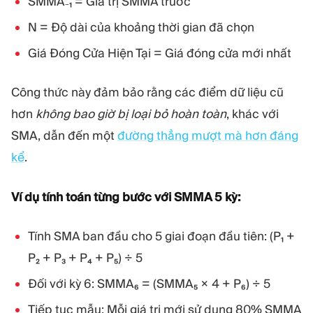
SMMA₋₁ = Giá trị SMMA trước
N = Độ dài của khoảng thời gian đã chọn
Giá Đóng Cửa Hiện Tại = Giá đóng cửa mới nhất
Công thức này đảm bảo rằng các điểm dữ liệu cũ
hơn
không bao giờ bị loại bỏ hoàn toàn
, khác với
SMA, dẫn đến một
đường thẳng mượt mà hơn đáng
kể
.
Ví dụ tính toán từng bước với SMMA 5 kỳ:
Tính SMA ban đầu cho 5 giai đoạn đầu tiên: (P₁ +
P₂ + P₃ + P₄ + P₅) ÷ 5
Đối với kỳ 6: SMMA₆ = (SMMA₅ × 4 + P₆) ÷ 5
Tiếp tục mẫu: Mỗi giá trị mới sử dụng 80% SMMA