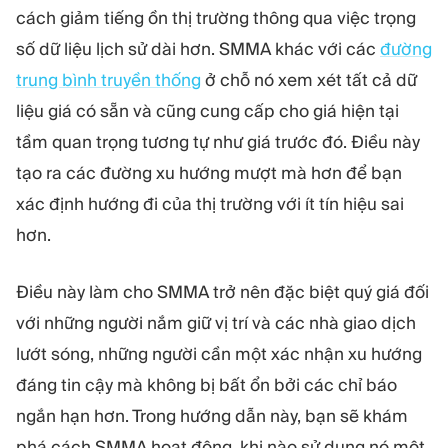
MÔ-ĐUN
cách giảm tiếng ồn thị trường thông qua việc trọng
Sàn giao dịch
Hậu cần
số dữ liệu lịch sử dài hơn. SMMA khác với các
đường
trung bình truyền thống
ở chỗ nó xem xét tất cả dữ
TÀI NGUYÊN
THÊM
liệu giá có sẵn và cũng cung cấp cho giá hiện tại
Hướng dẫn tiếp thị
Giới thiệu về Quadcode
tầm quan trọng tương tự như giá trước đó. Điều này
Blog
Đội ngũ
tạo ra các đường xu hướng mượt mà hơn để bạn
Thuật ngữ
Sự kiện
xác định hướng đi của thị trường với ít tín hiệu sai
Video hướng dẫn
Con số
hơn.
Công cụ tính lợi nhuận
Tin tức công ty
Kế hoạch kinh doanh
Nghề nghiệp
Bền vững
Điều này làm cho SMMA trở nên đặc biệt quý giá đối
với những người nắm giữ vị trí và các nhà giao dịch
THEO DÕI CHÚNG TÔI
lướt sóng, những người cần một xác nhận xu hướng
đáng tin cậy mà không bị bất ổn bởi các chỉ báo
ngắn hạn hơn. Trong hướng dẫn này, bạn sẽ khám
phá cách SMMA hoạt động, khi nào sử dụng nó một