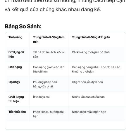
chỉ báo đều theo dõi xu hướng, nhưng cách tiếp cận
và kết quả của chúng khác nhau đáng kể.
Bảng So Sánh:
Tính năng
Trung bình di động làm
Trung bình di động đơn giản
mịn
Sử dụng dữ
Tất cả dữ liệu lịch sử có
Chỉ khoảng thời gian cố định
liệu
sẵn
Cân nặng
Cân nặng giảm cho dữ
Cân nặng bằng nhau cho tất cả các
liệu cũ hơn
khoảng thời gian
Độ nhạy
Phương pháp cân
Chậm hơn, ổn định hơn
bằng, vừa phải
Chất lượng
Ít tín hiệu sai
Nhiều lần đảo chiều hơn
tín hiệu
Tốt nhất cho
Phân tích xu hướng dài
Nhận diện mẫu ngắn hạn
hạn