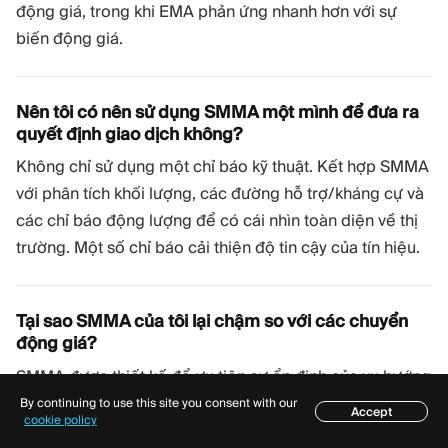
động giá, trong khi EMA phản ứng nhanh hơn với sự
biến động giá.
Nên tôi có nên sử dụng SMMA một mình để đưa ra
quyết định giao dịch không?
Không chỉ sử dụng một chỉ báo kỹ thuật. Kết hợp SMMA
với phân tích khối lượng, các đường hỗ trợ/kháng cự và
các chỉ báo động lượng để có cái nhìn toàn diện về thị
trường. Một số chỉ báo cải thiện độ tin cậy của tín hiệu.
Tại sao SMMA của tôi lại chậm so với các chuyển
động giá?
SMMA được thiết kế để ưu tiên sự ổn định của xu hướng
hơn là khả năng phản ứng. Sự trễ là có chủ đích để lọc
By continuing to use this site you consent with our
Accept
Mục lục
cookie policy
ra tiếng ồn của thị trường và các tín hiệu giả. Sự thỏa