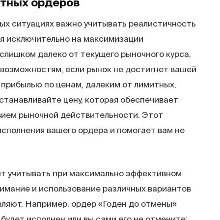
итных
ордеров
ых ситуациях важно учитывать реалистичность
ся исключительно на максимизации
слишком далеко от текущего рыночного курса,
 возможностям, если рынок не достигнет вашей
а прибылью по ценам, далеким от лимитных,
станавливайте цену, которая обеспечивает
ием рыночной действительности. Этот
сполнения вашего ордера и помогает вам не
ет учитывать при максимально эффективном
нимание и использование различных вариантов
вляют. Например, ордер «Годен до отмены»
 будет исполнен или вы сами его не отмените;