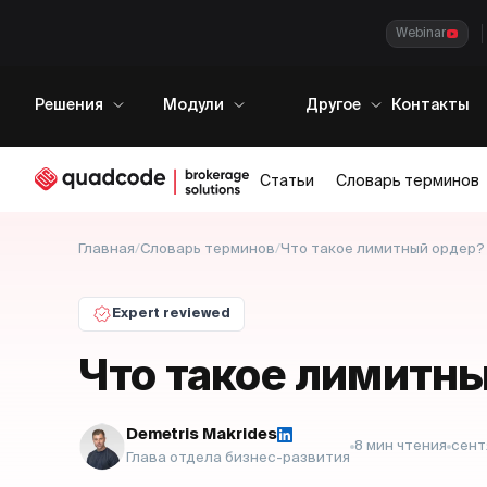
Webinar
Решения
Модули
Другое
Контакты
Статьи
Словарь терминов
Главная
/
Словарь терминов
/
Что такое лимитный ордер?
Expert reviewed
Что такое лимитн
Demetris Makrides
8
мин чтения
сент
Глава отдела бизнес-развития