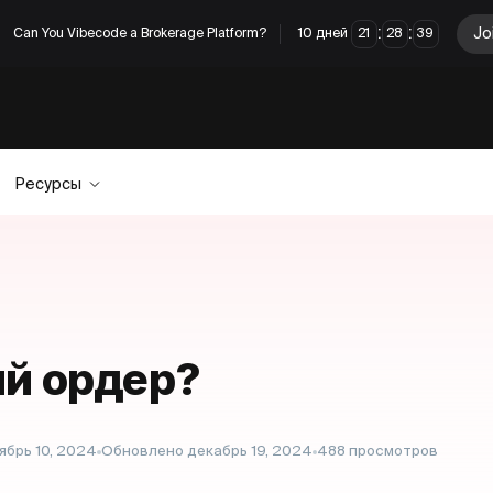
:
:
Jo
Can You Vibecode a Brokerage Platform?
10
дней
21
28
39
Ресурсы
ый ордер?
ябрь 10, 2024
Обновлено
декабрь 19, 2024
488
просмотров