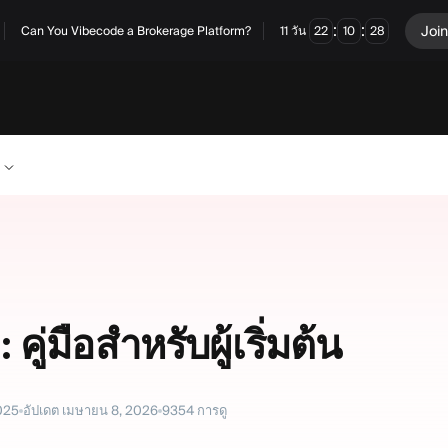
:
:
Join
Can You Vibecode a Brokerage Platform?
11
วัน
22
10
28
คู่มือสำหรับผู้เริ่มต้น
025
อัปเดต
เมษายน 8, 2026
9354
การดู