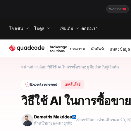
Webinar
โซลูชัน
โมดูล
เพิ่มเติม
ติดต่อเรา
บทความ
คำศัพท์
แหล่งข้อมูล
หน้าหลัก
/
บล็อก
/
วิธีใช้ AI ในการซื้อขาย: คู่มือสำหรับผู้เริ่มต้น
Expert reviewed
เทคโนโลยี
วิธีใช้ AI ในการซื้อขาย: 
Demetris Makrides
9
นาทีในการอ่าน
มีนาคม 20, 2
หัวหน้าฝ่ายพัฒนาธุรกิจ