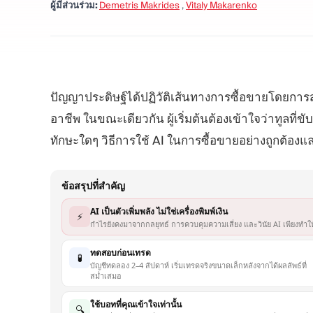
ผู้มีส่วนร่วม:
Demetris Makrides
,
Vitaly Makarenko
ปัญญาประดิษฐ์ได้ปฏิวัติเส้นทางการซื้อขายโดยการสร
อาชีพ ในขณะเดียวกัน ผู้เริ่มต้นต้องเข้าใจว่าทูลที่ข
ทักษะใดๆ วิธีการใช้ AI ในการซื้อขายอย่างถูกต้องแ
ข้อสรุปที่สำคัญ
AI เป็นตัวเพิ่มพลัง ไม่ใช่เครื่องพิมพ์เงิน
⚡
กำไรยังคงมาจากกลยุทธ์ การควบคุมความเสี่ยง และวินัย AI เพียงทำให
ทดสอบก่อนเทรด
🧪
บัญชีทดลอง 2–4 สัปดาห์ เริ่มเทรดจริงขนาดเล็กหลังจากได้ผลลัพธ์ที่
สม่ำเสมอ
ใช้บอทที่คุณเข้าใจเท่านั้น
🔍