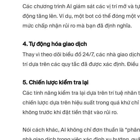
Các chương trình AI giám sát các vị trí mở và 
động tăng lên. Ví dụ, một bot có thể đóng một vị
mức chấp nhận rủi ro mà bạn đã định nghĩa.
4. Tự động hóa giao dịch
Thay vì theo dõi biểu đồ 24/7, các nhà giao dịc
trí dựa trên các quy tắc đã được xác định. Điều 
5. Chiến lược kiểm tra lại
Các tính năng kiểm tra lại dựa trên trí tuệ nhâ
chiến lược dựa trên hiệu suất trong quá khứ chỉ 
không trước khi đặt tiền thật vào rủi ro.
Nói cách khác, AI không chỉ đơn thuần là “phân 
nhà giao dịch trong việc xác định xu hướng, quả