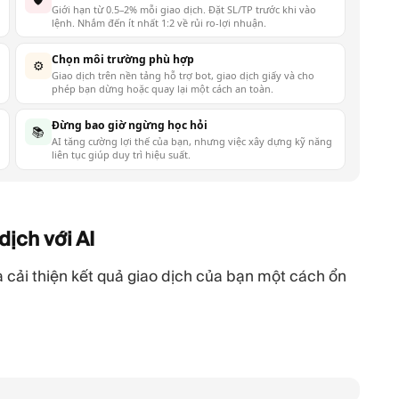
Giới hạn từ 0.5–2% mỗi giao dịch. Đặt SL/TP trước khi vào
lệnh. Nhắm đến ít nhất 1:2 về rủi ro-lợi nhuận.
Chọn môi trường phù hợp
⚙️
Giao dịch trên nền tảng hỗ trợ bot, giao dịch giấy và cho
phép bạn dừng hoặc quay lại một cách an toàn.
Đừng bao giờ ngừng học hỏi
📚
AI tăng cường lợi thế của bạn, nhưng việc xây dựng kỹ năng
liên tục giúp duy trì hiệu suất.
dịch với
AI
 cải thiện kết quả giao dịch của bạn một cách ổn