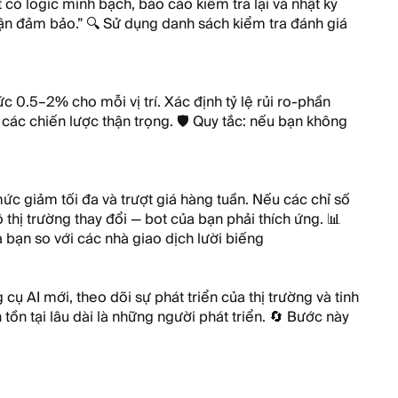
ó logic minh bạch, báo cáo kiểm tra lại và nhật ký
uận đảm bảo.”
🔍 Sử dụng danh sách kiểm tra đánh giá
c 0.5–2% cho mỗi vị trí. Xác định tỷ lệ rủi ro-phần
i các chiến lược thận trọng.
🛡️ Quy tắc: nếu bạn không
mức giảm tối đa và trượt giá hàng tuần. Nếu các chỉ số
 thị trường thay đổi — bot của bạn phải thích ứng.
📊
a bạn so với các nhà giao dịch lười biếng
 AI mới, theo dõi sự phát triển của thị trường và tinh
tồn tại lâu dài là những người phát triển.
🔄 Bước này