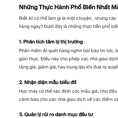
Những Thực Hành Phổ Biến Nhất M
Biết AI có thể làm gì là một chuyện, nhưng các
hàng ngày? Dưới đây là những thực tiễn phổ biế
1. Phân tích tâm lý thị trường
Phần mềm AI quét hàng nghìn bài báo tin tức, b
gian thực. Điều này cho phép các nhà giao dịch
tăng giá, giảm giá, hay trung lập khi đưa ra quyế
2. Nhận diện mẫu biểu đồ
Học máy có thể xác định các mẫu giá, như đầu 
cảnh báo cho các nhà giao dịch về các điểm và
3. Quản lý rủi ro danh mục đầu tư