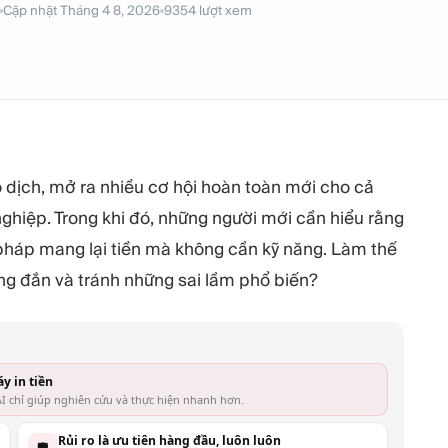
Cập nhật
Tháng 4 8, 2026
9354
lượt xem
o dịch, mở ra nhiều cơ hội hoàn toàn mới cho cả
ghiệp. Trong khi đó, những người mới cần hiểu rằng
 pháp mang lại tiền mà không cần kỹ năng. Làm thế
ng đắn và tránh những sai lầm phổ biến?
y in tiền
 AI chỉ giúp nghiên cứu và thực hiện nhanh hơn.
Rủi ro là ưu tiên hàng đầu, luôn luôn
🛡️