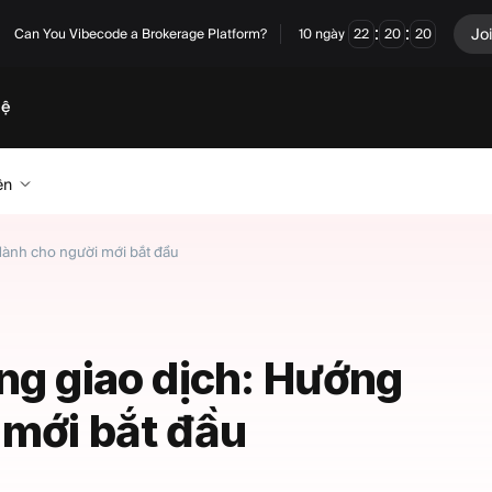
:
:
Jo
Can You Vibecode a Brokerage Platform?
10
ngày
22
20
19
hệ
ên
dành cho người mới bắt đầu
ng giao dịch: Hướng
 mới bắt đầu