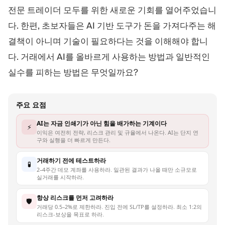
트레이딩 플랫폼
백오피스
전문 트레이더 모두를 위한 새로운 기회를 열어주었습니
다. 한편, 초보자들은 AI 기반 도구가 돈을 가져다주는 해
결책이 아니며 기술이 필요하다는 것을 이해해야 합니
리소스
더보기
다. 거래에서 AI를 올바르게 사용하는 방법과 일반적인
마케팅 가이드
회사 소개
블로그
팀
실수를 피하는 방법은 무엇일까요?
용어집
이벤트
동영상 튜토리얼
통계
주요 요점
수익 계산기
회사 뉴스
비즈니스 계획
채용
AI는 자금 인쇄기가 아닌 힘을 배가하는 기계이다
⚡
지속가능성
이익은 여전히 전략, 리스크 관리 및 규율에서 나온다. AI는 단지 연
구와 실행을 더 빠르게 만든다.
거래하기 전에 테스트하라
팔로우하기
🧪
2–4주간 데모 계좌를 사용하라. 일관된 결과가 나올 때만 소규모로
실거래를 시작하라.
항상 리스크를 먼저 고려하라
🛡️
거래당 0.5–2%로 제한하라. 진입 전에 SL/TP를 설정하라. 최소 1:2의
리스크-보상을 목표로 하라.