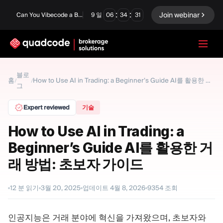
:
:
Join webinar
Can You Vibecode a Brokerage Platform?
9
일
06
34
30
LANGUAGE
블로
홈
/
/
How to Use AI in Trading: a Beginner’s Guide AI를 활용한 거래 방법: 초보자 가이드
그
한국어
Expert reviewed
기술
How to Use AI in Trading: a
턴키 솔루션
바이너리 옵션
Beginner’s Guide AI를 활용한 거
Forex / CFD
거래소 및 청산
래 방법: 초보자 가이드
프롭 펌
12
분 읽기
3월 20, 2025
업데이트
4월 8, 2026
9354
조회
모듈
인공지능은 거래 분야에 혁신을 가져왔으며, 초보자와