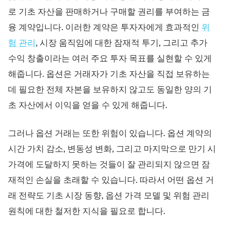
트레이딩 플랫폼
백오피스
로 기초 자산을 판매하거나 구매할 권리를 부여하는 금
융 계약입니다. 이러한 계약은 투자자에게 효과적인
위
리소스
더보기
험 관리
, 시장 움직임에 대한 잠재적 투기, 그리고 추가
수익 창출이라는 여러 주요 투자 목표를 실현할 수 있게
마케팅 가이드
회사 소개
블로그
팀
해줍니다. 옵션은 거래자가 기초 자산을 직접 보유하는
용어집
이벤트
데 필요한 전체 자본을 보유하지 않고도 동일한 양의 기
동영상 튜토리얼
통계
초 자산에서 이익을 얻을 수 있게 해줍니다.
수익 계산기
회사 뉴스
비즈니스 계획
채용
지속가능성
그러나 옵션 거래는 또한 위험이 있습니다. 옵션 계약의
시간 가치 감소, 변동성 변화, 그리고 마지막으로 만기 시
팔로우하기
가격에 도달하지 못하는 것들이 잘 관리되지 않으면 잠
재적인 손실을 초래할 수 있습니다. 따라서 어떤 옵션 거
래 전략도 기초 시장 동향, 옵션 가격 모델 및 위험 관리
원칙에 대한 철저한 지식을 필요로 합니다.