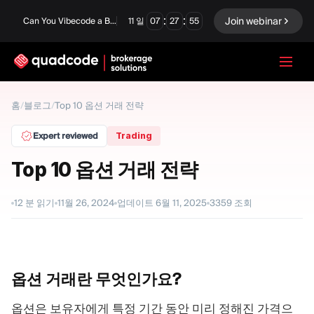
:
:
Join webinar
Can You Vibecode a Brokerage Platform?
11
일
07
27
54
LANGUAGE
홈
/
블로그
/
Top 10 옵션 거래 전략
한국어
Expert reviewed
Trading
Top 10 옵션 거래 전략
턴키 솔루션
바이너리 옵션
12
분 읽기
11월 26, 2024
업데이트
6월 11, 2025
3359
조회
Forex / CFD
거래소 및 청산
프롭 펌
옵션 거래란
무엇인가요?
모듈
옵션은 보유자에게 특정 기간 동안 미리 정해진 가격으