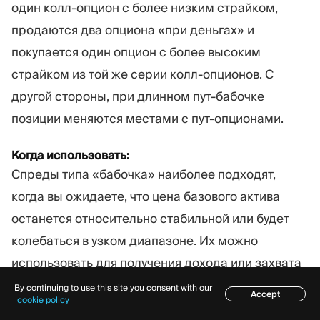
один колл-опцион с более низким страйком,
продаются два опциона «при деньгах» и
покупается один опцион с более высоким
страйком из той же серии колл-опционов. С
другой стороны, при длинном пут-бабочке
позиции меняются местами с пут-опционами.
Когда использовать:
Спреды типа «бабочка» наиболее подходят,
когда вы ожидаете, что цена базового актива
останется относительно стабильной или будет
колебаться в узком диапазоне. Их можно
использовать для получения дохода или захвата
ограниченных колебаний цены вверх/вниз.
By continuing to use this site you consent with our
Accept
Содержание
cookie policy