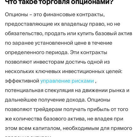
Что такое торговля
опционами?
Торговая платформа
Back-office
Опционы – это финансовые контракты,
предоставляющие их владельцу право, но не
РЕСУРСЫ
ЕЩЁ
обязательство, продать или купить базовый актив
Руководство по
О нас
по заранее установленной цене в течение
маркетингу
Команда
Блог
События
определенного периода. Эти контракты
Словарь терминов
Цифры
позволяют инвесторам достичь одной из
Видеоуроки
Новости компании
нескольких ключевых инвестиционных целей:
Калькулятор прибыли
Карьера
Бизнес План
Устойчивость
эффективной
управление рисками
,
потенциальная спекуляция на движении рынка и
дальнейшее получение дохода. Опционы
ПОДПИШИТЕСЬ НА НАС
позволяют трейдерам получать прибыль от того
же количества базового актива, не владея при
этом всем капиталом, необходимым для прямого