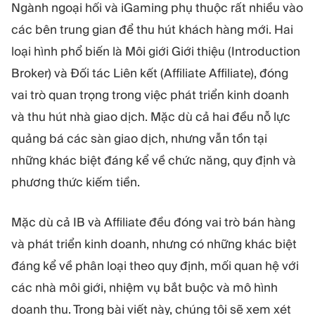
MÔ-ĐUN
Ngành ngoại hối và iGaming phụ thuộc rất nhiều vào
Sàn giao dịch
Hậu cần
các bên trung gian để thu hút khách hàng mới. Hai
loại hình phổ biến là Môi giới Giới thiệu (Introduction
Broker) và Đối tác Liên kết (Affiliate Affiliate), đóng
TÀI NGUYÊN
THÊM
vai trò quan trọng trong việc phát triển kinh doanh
Hướng dẫn tiếp thị
Giới thiệu về Quadcode
Blog
Đội ngũ
và thu hút nhà giao dịch. Mặc dù cả hai đều nỗ lực
Thuật ngữ
Sự kiện
quảng bá các sàn giao dịch, nhưng vẫn tồn tại
Video hướng dẫn
Con số
những khác biệt đáng kể về chức năng, quy định và
Công cụ tính lợi nhuận
Tin tức công ty
phương thức kiếm tiền.
Kế hoạch kinh doanh
Nghề nghiệp
Bền vững
Mặc dù cả IB và Affiliate đều đóng vai trò bán hàng
và phát triển kinh doanh, nhưng có những khác biệt
THEO DÕI CHÚNG TÔI
đáng kể về phân loại theo quy định, mối quan hệ với
các nhà môi giới, nhiệm vụ bắt buộc và mô hình
doanh thu. Trong bài viết này, chúng tôi sẽ xem xét