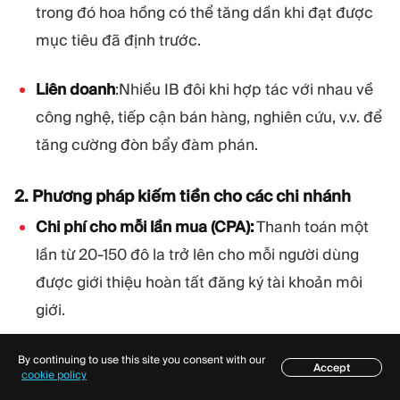
trong đó hoa hồng có thể tăng dần khi đạt được
mục tiêu đã định trước.
Liên doanh
:Nhiều IB đôi khi hợp tác với nhau về
công nghệ, tiếp cận bán hàng, nghiên cứu, v.v. để
tăng cường đòn bẩy đàm phán.
2. Phương pháp kiếm tiền cho các chi nhánh
Chi phí cho mỗi lần mua (CPA):
Thanh toán một
lần từ 20-150 đô la trở lên cho mỗi người dùng
được giới thiệu hoàn tất đăng ký tài khoản môi
giới.
Chi phí cho mỗi khách hàng tiềm năng (CPL):
Bồi
By continuing to use this site you consent with our
Accept
Mục lục
cookie policy
thường 2-10 đô la cho việc thu thập thông tin liên