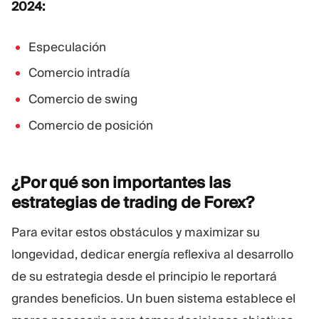
2024:
Plataforma De Trading
Oficina De Soporte
Especulación
RECURSOS
MÁS
Comercio intradía
Guía de marketing
Sobre Nosotros
Comercio de swing
Blog
Equipo
Glosario
Eventos
Comercio de posición
Tutoriales en vídeo
Números
Calculadora
Noticias de la empresa
Plan de negocio
Carreras
¿Por qué son importantes las
Sostenibilidad
estrategias de trading de
Forex?
Para evitar estos obstáculos y maximizar su
SÍGUENOS
longevidad, dedicar energía reflexiva al desarrollo
de su estrategia desde el principio le reportará
grandes beneficios. Un buen sistema establece el