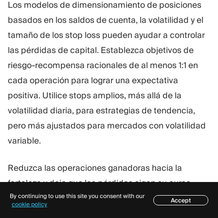
Los modelos de dimensionamiento de posiciones
basados en los saldos de cuenta, la volatilidad y el
tamaño de los stop loss pueden ayudar a controlar
las pérdidas de capital. Establezca objetivos de
riesgo-recompensa racionales de al menos 1:1 en
cada operación para lograr una expectativa
positiva. Utilice stops amplios, más allá de la
volatilidad diaria, para estrategias de tendencia,
pero más ajustados para mercados con volatilidad
variable.
Reduzca las operaciones ganadoras hacia la
fortaleza y deje que las pérdidas sigan su curso.
By continuing to use this site you consent with our
Cierre las posiciones ganadoras prematuramente si
Accept
Índice
cookie policy
los fundamentos impulsan reversiones. Adapte las