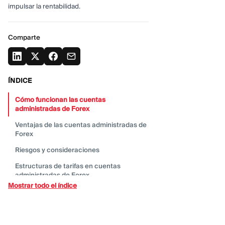
impulsar la rentabilidad.
Comparte
ÍNDICE
Cómo funcionan las cuentas
administradas de
Forex
Ventajas de las cuentas administradas de
Forex
Riesgos y
consideraciones
Estructuras de tarifas en cuentas
administradas de
Forex
Mostrar todo el índice
Cómo seleccionar un gestor de cuentas
de
Forex
Consideraciones legales y fiscales para