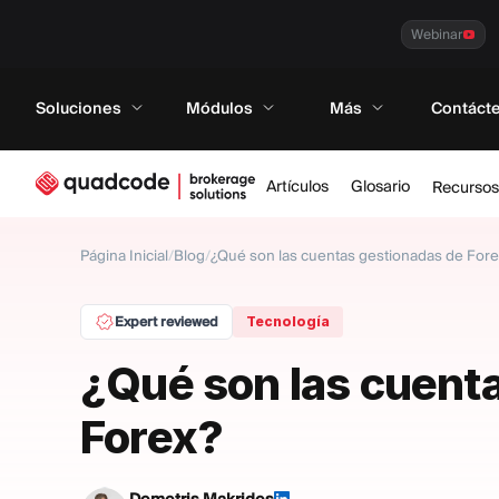
Webinar
Soluciones
Módulos
Más
Contáct
Artículos
Glosario
Recursos
Página Inicial
/
Blog
/
¿Qué son las cuentas gestionadas de For
Expert reviewed
Tecnología
¿Qué son las cuent
Forex?