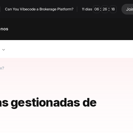
:
:
Joi
Can You Vibecode a Brokerage Platform?
11
días
06
26
17
enos
ex?
as gestionadas de