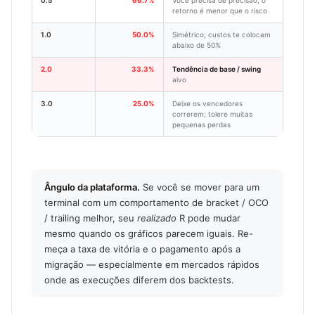
0.5
66.7%
Você precisa de precisão; o
retorno é menor que o risco
1.0
50.0%
Simétrico; custos te colocam
abaixo de 50%
2.0
33.3%
Tendência de base / swing
alvo
3.0
25.0%
Deixe os vencedores
correrem; tolere muitas
pequenas perdas
Ângulo da plataforma.
Se você se mover para um
terminal com um comportamento de bracket / OCO
/ trailing melhor, seu
realizado
R pode mudar
mesmo quando os gráficos parecem iguais. Re-
meça a taxa de vitória e o pagamento após a
migração — especialmente em mercados rápidos
onde as execuções diferem dos backtests.