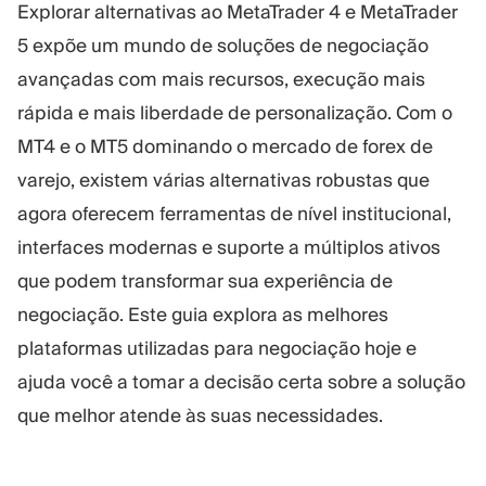
Explorar alternativas ao MetaTrader 4 e MetaTrader
Plataforma Trading
Administração
5 expõe um mundo de soluções de negociação
avançadas com mais recursos, execução mais
RECURSOS
MAIS
rápida e mais liberdade de personalização. Com o
Guia de marketing
Sobre nós
MT4 e o MT5 dominando o mercado de forex de
Blog
Equipe
Glossário
Eventos
varejo, existem várias alternativas robustas que
Tutoriais em vídeo
Números
agora oferecem ferramentas de nível institucional,
Calculadora de lucro
Notícias da empresa
interfaces modernas e suporte a múltiplos ativos
Plano de negócios
Carreiras
que podem transformar sua experiência de
Sustentabilidade
negociação. Este guia explora as melhores
plataformas utilizadas para negociação hoje e
SIGA-NOS
ajuda você a tomar a decisão certa sobre a solução
que melhor atende às suas necessidades.