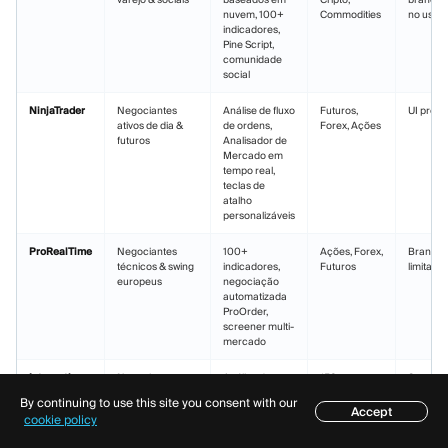
nuvem, 100+
Commodities
no usuár
indicadores,
Pine Script,
comunidade
social
NinjaTrader
Negociantes
Análise de fluxo
Futuros,
UI propr
ativos de dia &
de ordens,
Forex, Ações
futuros
Analisador de
Mercado em
tempo real,
teclas de
atalho
personalizáveis
ProRealTime
Negociantes
100+
Ações, Forex,
Brandin
técnicos & swing
indicadores,
Futuros
limitado
europeus
negociação
automatizada
ProOrder,
screener multi-
mercado
Interactive
Negociantes
Análise de
150+
Sem bra
Brokers TWS
institucionais
opções,
mercados
(platafo
By continuing to use this site you consent with our
globais &
negociação de
globais
propriet
Accept
Índice
cookie policy
avançados
títulos, ordens
(Ações,
em lote, análise
Títulos, Forex,