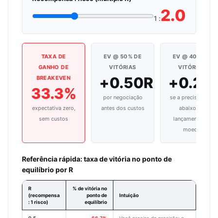
2.0
1 :
TAXA DE
EV @ 50% DE
EV @ 40% DE
GANHO DE
VITÓRIAS
VITÓRIAS
+0.50R
+0.20
BREAKEVEN
33.3%
por negociação
se a precisão cair
expectativa zero,
antes dos custos
abaixo do
sem custos
lançamento de
moeda
Referência rápida: taxa de vitória no ponto de
equilíbrio por R
R
% de vitória no
(recompensa
ponto de
Intuição
: 1 risco)
equilíbrio