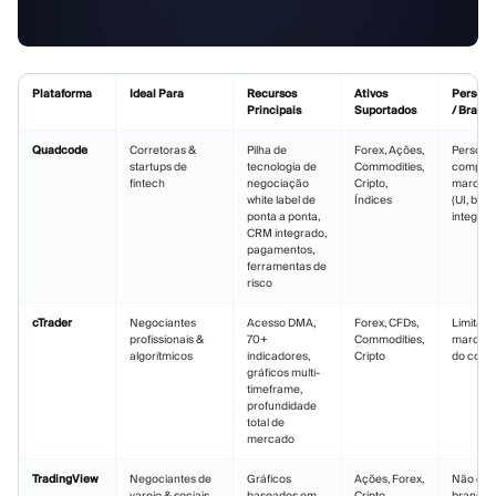
Plataforma
Ideal Para
Recursos
Ativos
Persona
Principais
Suportados
/ Brandi
Quadcode
Corretoras &
Pilha de
Forex, Ações,
Persona
startups de
tecnologia de
Commodities,
complet
fintech
negociação
Cripto,
marca b
white label de
Índices
(UI, bran
ponta a ponta,
integraç
CRM integrado,
pagamentos,
ferramentas de
risco
cTrader
Negociantes
Acesso DMA,
Forex, CFDs,
Limitado
profissionais &
70+
Commodities,
marca b
algorítmicos
indicadores,
Cripto
do corre
gráficos multi-
timeframe,
profundidade
total de
mercado
TradingView
Negociantes de
Gráficos
Ações, Forex,
Não é m
varejo & sociais
baseados em
Cripto,
branca 