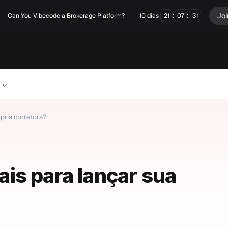
:
:
Joi
Can You Vibecode a Brokerage Platform?
10
dias
21
07
31
pria corretora?
is para lançar sua