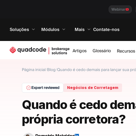
Webinar
Soluções
Módulos
Mais
Contate-nos
Artigos
Glossário
Recursos
Página inicial
/
Blog
/
Quando é cedo demais para lançar sua pró
Expert reviewed
Negócios de Corretagem
Quando é cedo dema
própria corretora?