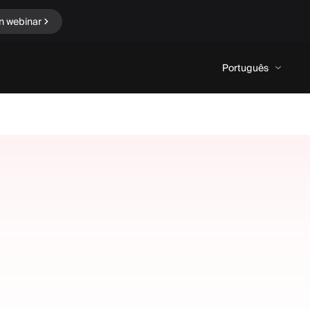
n webinar
Português