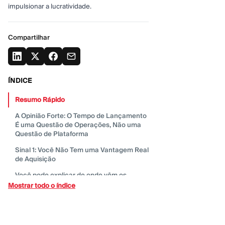
impulsionar a lucratividade.
Compartilhar
ÍNDICE
Resumo
Rápido
A Opinião Forte: O Tempo de Lançamento
É uma Questão de Operações, Não uma
Questão de
Plataforma
Sinal 1: Você Não Tem uma Vantagem Real
de
Aquisição
Você pode explicar de onde vêm os
primeiros 500 clientes
financiados?
Mostrar todo o índice
Sinal 2: Você Está Otimizando para a Data
de Lançamento em vez dos Primeiros 90
Dias