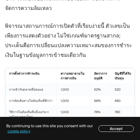
จัดการความล้มเหลว
พิจารณาสถานการณ์การเปิดตัวที่เรียบง่ายนี้ ตัวเลขเป็น
เพียงการแสดงตัวอย่าง ไม่ใช่เกณฑ์มาตรฐานสากล;
ประเด็นคือการเปลี่ยนแปลงความเหมาะสมของการชำระ
เงินในฐานข้อมูลการเข้าชมเดียวกัน
การตั้งค่าการชำระเงิน
ความพยายามใน
อัตราการ
บัญชีที่ได้รับ
การฝากเงิน
อนุมัติ
เงินทุน
การเข้ากับตลาดที่อ่อนแอ
1,000
52%
520
การจัดเส้นทางในท้องถิ่นที่ดีกว่า
1,000
68%
680
วิธีการในท้องถิ่นที่แข็งแกร่ง +
1,000
78%
780
กลไกการลองใหม่
By continuing to use this site you consent with our
Accept
สารบัญ
cookie policy