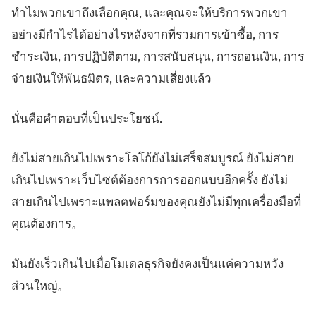
ทำไมพวกเขาถึงเลือกคุณ, และคุณจะให้บริการพวกเขา
แพลตฟอร์มเทรด
แบ็กออฟฟิศ
อย่างมีกำไรได้อย่างไรหลังจากที่รวมการเข้าซื้อ, การ
ชำระเงิน, การปฏิบัติตาม, การสนับสนุน, การถอนเงิน, การ
ทรัพยากร
เพิ่มเติม
จ่ายเงินให้พันธมิตร, และความเสี่ยงแล้ว
คู่มือการตลาด
เกี่ยวกับเรา
บล็อก
ทีม
นั่นคือคำตอบที่เป็นประโยชน์.
คำศัพท์
เหตุการณ์
วิดีโอสอนเทรด
ตัวเลข
เครื่องคำนวณกำไร
ข่าวบริษัท
ยังไม่สายเกินไปเพราะโลโก้ยังไม่เสร็จสมบูรณ์ ยังไม่สาย
แผนธุรกิจ
การทำงาน
เกินไปเพราะเว็บไซต์ต้องการการออกแบบอีกครั้ง ยังไม่
ความยั่งยืน
สายเกินไปเพราะแพลตฟอร์มของคุณยังไม่มีทุกเครื่องมือที่
คุณต้องการ。
ติดตามเรา
มันยังเร็วเกินไปเมื่อโมเดลธุรกิจยังคงเป็นแค่ความหวัง
ส่วนใหญ่。