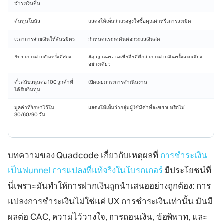
ชำระเงินคืน
ต้นทุนโบนัส
แสดงให้เห็นว่าแรงจูงใจซื้อคุณค่าหรือการละเมิด
เวลาการจ่ายเงินให้พันธมิตร
กำหนดแรงกดดันต่อกระแสเงินสด
อัตราการฝากเงินครั้งที่สอง
สัญญาณความเชื่อถือที่ดีกว่าการฝากเงินครั้งแรกเพียง
อย่างเดียว
ตั๋วสนับสนุนต่อ 100 ลูกค้าที่
เปิดเผยภาระการดำเนินงาน
ได้รับเงินทุน
มูลค่าที่รักษาไว้ใน
แสดงให้เห็นว่ากลุ่มผู้ใช้มีค่าที่จะขยายหรือไม่
30/60/90 วัน
บทความของ Quadcode เกี่ยวกับเหตุผลที่
การชำระเงิน
เป็นฟunnel การแปลงที่แท้จริงในโบรกเกอร์
มีประโยชน์ที่
นี่เพราะมันทำให้การฝากเงินถูกนำเสนออย่างถูกต้อง: การ
แปลงการชำระเงินไม่ใช่แค่ UX การชำระเงินเท่านั้น มันมี
ผลต่อ CAC, ความไว้วางใจ, การถอนเงิน, ข้อพิพาท, และ