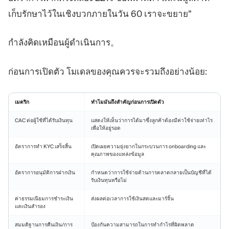
เก็บรักษาไว้ในเชิงบวกภายในวัน 60 เราจะขยาย”
กำลังคิดเหมือนผู้ดำเนินการ。
ก่อนการเปิดตัว โมเดลของคุณควรจะรวมถึงอย่างน้อย:
เมตริก
ทำไมมันถึงสำคัญก่อนการเปิดตัว
CAC ต่อผู้ใช้ที่ได้รับเงินทุน
แสดงให้เห็นว่าการได้มาซึ่งลูกค้าต้องมีค่าใช้จ่ายเท่าไร
เพื่อให้อยู่รอด
อัตราการทำ KYC เสร็จสิ้น
เปิดเผยความยุ่งยากในกระบวนการ onboarding และ
คุณภาพของแหล่งข้อมูล
อัตราการอนุมัติการฝากเงิน
กำหนดว่าการใช้จ่ายด้านการตลาดกลายเป็นบัญชีที่ได้
รับเงินทุนหรือไม่
ค่าธรรมเนียมการชำระเงิน
ส่งผลต่อเวลาการใช้เงินสดและมาร์จิ้น
และเงินสำรอง
สมมติฐานการคืนเงิน/การ
ป้องกันความสามารถในการทำกำไรที่ผิดพลาด