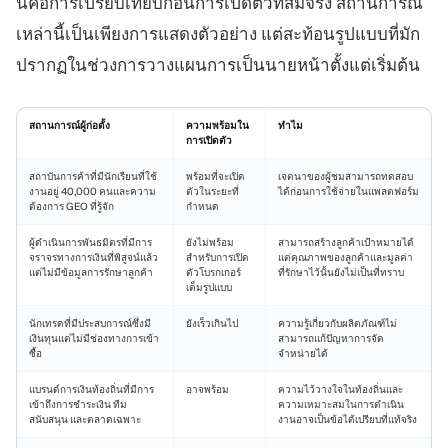
นี่คือการเปรียบเทียบก่อนการเปิดตัวที่สมจริง สถานการณ์
เหล่านี้เป็นเพียงการแสดงตัวอย่าง แต่สะท้อนรูปแบบที่มัก
ปรากฏในช่วงการวางแผนการเป็นนายหน้าตั้งแต่เริ่มต้น
สถานการณ์ผู้ก่อตั้ง
ความพร้อมใน
ทำไม
การเปิดตัว
สถาบันการค้าที่มีนักเรียนที่ใช้
พร้อมที่จะเปิด
เจตนาของผู้ชมสามารถทดสอบ
งานอยู่ 40,000 คนและความ
ตัวในระยะที่
ได้ก่อนการใช้จ่ายในแพลตฟอร์ม
ต้องการ GEO ที่รู้จัก
กำหนด
ผู้ดำเนินการพันธมิตรที่มีการ
ยังไม่พร้อม
สามารถสร้างลูกค้าเป้าหมายได้
จราจรทางการเงินที่พิสูจน์แล้ว
สำหรับการเปิด
แต่คุณภาพของลูกค้าและมูลค่า
แต่ไม่มีข้อมูลการรักษาลูกค้า
ตัวโบรกเกอร์
ที่รักษาไว้นั้นยังไม่เป็นที่ทราบ
เต็มรูปแบบ
นักเทรดที่มีประสบการณ์ซึ่งมี
ยังเร็วเกินไป
ความรู้เกี่ยวกับผลิตภัณฑ์ไม่
เงินทุนแต่ไม่มีช่องทางการเข้า
สามารถแก้ปัญหาการจัด
ซื้อ
จำหน่ายได้
แบรนด์การเงินท้องถิ่นที่มีการ
อาจพร้อม
ความไว้วางใจในท้องถิ่นและ
เข้าถึงการชำระเงิน ทีม
ความเหมาะสมในการดำเนิน
สนับสนุน และตลาดเฉพาะ
งานอาจเป็นข้อได้เปรียบที่แท้จริง