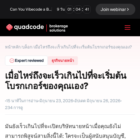
:
:
Join webinar
Can You Vibecode a Brokerage Platform?
9
วัน
01
04
40
LANGUAGE
หน้าหลัก
/
บล็อก
/
เมื่อไหร่ถึงจะเร็วเกินไปที่จะเริ่มต้นโบรกเกอร์ของคุณเอง?
ภาษาไทย
Expert reviewed
ธุรกิจนายหน้า
เมื่อไหร่ถึงจะเร็วเกินไปที่จะเริ่มต้น
โบรกเกอร์ของคุณเอง?
โซลูชันครบวงจร
ตัวเลือกไบนารี
ฟอเร็กซ์ / CFD
ตลาดหลักทรัพย์และการ
15
นาทีในการอ่าน
มิถุนายน 23, 2026
อัปเดต
มิถุนายน 26, 2026
ชำระบัญชี
234
การดู
Prop firm
มันยังเร็วเกินไปที่จะเปิดบริษัทนายหน้าเมื่อคุณยังไม่
สามารถพิสูจน์สามสิ่งนี้ได้: ใครจะเป็นผู้สนับสนุนบัญชี,
โมดูล