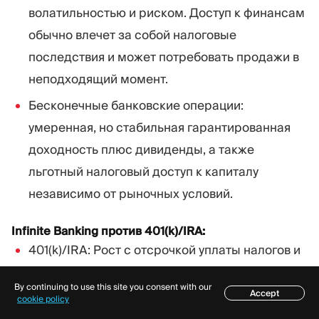
волатильностью и риском. Доступ к финансам
обычно влечет за собой налоговые
последствия и может потребовать продажи в
неподходящий момент.
Бесконечные банковские операции:
умеренная, но стабильная гарантированная
доходность плюс дивиденды, а также
льготный налоговый доступ к капиталу
независимо от рыночных условий.
Infinite Banking против 401(k)/IRA:
401(k)/IRA: Рост с отсрочкой уплаты налогов и
штрафами за ранний доступ. Правительство
By continuing to use this site you consent with our
устанавливает лимиты взносов и требования к
Accept
Содержание
cookie policy
снятию средств.