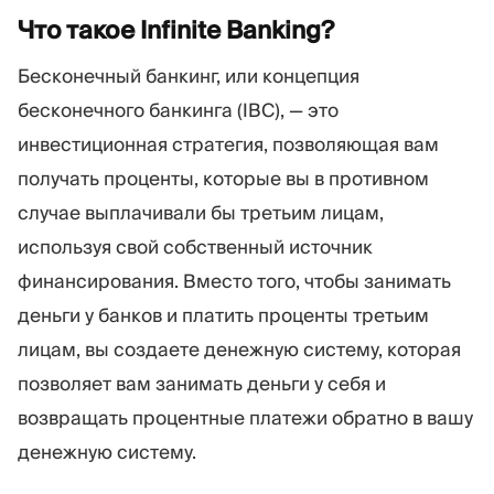
Торговая платформа
Back-office
Что такое Infinite
Banking?
Бесконечный банкинг, или концепция
РЕСУРСЫ
ЕЩЁ
бесконечного банкинга (IBC), — это
Руководство по
О нас
инвестиционная стратегия, позволяющая вам
маркетингу
Команда
получать проценты, которые вы в противном
Блог
События
Словарь терминов
Цифры
случае выплачивали бы третьим лицам,
Видеоуроки
Новости компании
используя свой собственный источник
Калькулятор прибыли
Карьера
финансирования. Вместо того, чтобы занимать
Бизнес План
Устойчивость
деньги у банков и платить проценты третьим
лицам, вы создаете денежную систему, которая
ПОДПИШИТЕСЬ НА НАС
позволяет вам занимать деньги у себя и
возвращать процентные платежи обратно в вашу
денежную систему.