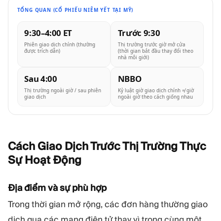
TỔNG QUAN (CỔ PHIẾU NIÊM YẾT TẠI MỸ)
9:30–4:00 ET
Trước 9:30
Phiên giao dịch chính (thường
Thị trường trước giờ mở cửa
được trích dẫn)
(thời gian bắt đầu thay đổi theo
nhà môi giới)
Sau 4:00
NBBO
Thị trường ngoài giờ / sau phiên
Kỷ luật giờ giao dịch chính ≠ giờ
giao dịch
ngoài giờ theo cách giống nhau
Cách Giao Dịch Trước Thị Trường Thực
Sự Hoạt
Động
Địa điểm và sự phù hợp
Trong thời gian mở rộng, các đơn hàng thường giao
dịch qua các mạng điện tử thay vì trong cùng một