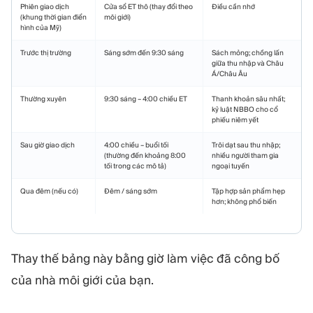
Phiên giao dịch
Cửa sổ ET thô (thay đổi theo
Điều cần nhớ
(khung thời gian điển
môi giới)
hình của Mỹ)
Trước thị trường
Sáng sớm đến 9:30 sáng
Sách mỏng; chồng lấn
giữa thu nhập và Châu
Á/Châu Âu
Thường xuyên
9:30 sáng – 4:00 chiều ET
Thanh khoản sâu nhất;
kỷ luật NBBO cho cổ
phiếu niêm yết
Sau giờ giao dịch
4:00 chiều – buổi tối
Trôi dạt sau thu nhập;
(thường đến khoảng 8:00
nhiều người tham gia
tối trong các mô tả)
ngoại tuyến
Qua đêm (nếu có)
Đêm / sáng sớm
Tập hợp sản phẩm hẹp
hơn; không phổ biến
Thay thế bảng này bằng giờ làm việc đã công bố
của nhà môi giới của bạn.