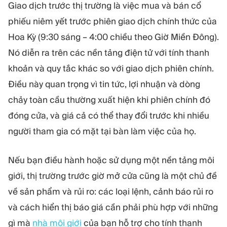
MÔ-ĐUN
Giao dịch trước thị trường là việc mua và bán cổ
Sàn giao dịch
Hậu cần
phiếu niêm yết trước phiên giao dịch chính thức của
Hoa Kỳ (9:30 sáng – 4:00 chiều theo Giờ Miền Đông).
Nó diễn ra trên các nền tảng điện tử với tính thanh
TÀI NGUYÊN
THÊM
khoản và quy tắc khác so với giao dịch phiên chính.
Hướng dẫn tiếp thị
Giới thiệu về Quadcode
Blog
Đội ngũ
Điều này quan trọng vì tin tức, lợi nhuận và dòng
Thuật ngữ
Sự kiện
chảy toàn cầu thường xuất hiện khi phiên chính đó
Video hướng dẫn
Con số
đóng cửa, và giá cả có thể thay đổi trước khi nhiều
Công cụ tính lợi nhuận
Tin tức công ty
người tham gia có mặt tại bàn làm việc của họ.
Kế hoạch kinh doanh
Nghề nghiệp
Bền vững
Nếu bạn điều hành hoặc sử dụng một nền tảng môi
giới, thị trường trước giờ mở cửa cũng là một chủ đề
THEO DÕI CHÚNG TÔI
về sản phẩm và rủi ro: các loại lệnh, cảnh báo rủi ro
và cách hiển thị báo giá cần phải phù hợp với những
gì mà
nhà môi giới
của bạn hỗ trợ cho tính thanh