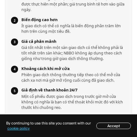
được thực hiện một phần; giá trung bình tệ hơn vào giữa
ngày.
Biến động cao hơn
Ít giao dịch có thể có nghĩa là biến động phần trăm lớn
hơn trên cùng một tiêu đề.
Giá cả phân mảnh
Giá tốt nhất trên một sàn giao dịch có thể không phải là
tốt nhất trên sàn khác; NBBO không áp dụng theo cách
giống như trong giờ giao dịch thông thường.
Khoảng cách khi mở cửa
Phiên giao dịch thông thường tiếp theo có thể mở cửa
cách xa nơi mà giờ mở rộng cuối cùng đã giao dịch.
Giả định về thanh khoản 24/7
Một cổ phiếu được giao dịch trong trước giờ mở cửa
không có nghĩa là bạn có thể thoát khỏi mức đó với kích
thước khi chuông reo.
Bỏ qua quy tắc của môi giới
By continuing to use this site you consent with our
Thời điểm cắt phiên, chính sách chỉ giới hạn, và danh sách
Accept
Mục lục
cookie policy
ký hiệu thay đổi theo công ty.