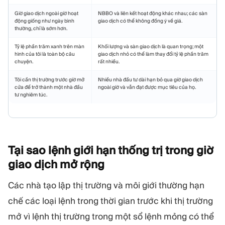
Giờ giao dịch ngoài giờ hoạt
NBBO và liên kết hoạt động khác nhau; các sàn
động giống như ngày bình
giao dịch có thể không đồng ý về giá.
thường, chỉ là sớm hơn.
Tỷ lệ phần trăm xanh trên màn
Khối lượng và sàn giao dịch là quan trọng; một
hình của tôi là toàn bộ câu
giao dịch nhỏ có thể làm thay đổi tỷ lệ phần trăm
chuyện.
rất nhiều.
Tôi cần thị trường trước giờ mở
Nhiều nhà đầu tư dài hạn bỏ qua giờ giao dịch
cửa để trở thành một nhà đầu
ngoài giờ và vẫn đạt được mục tiêu của họ.
tư nghiêm túc.
Tại sao lệnh giới hạn thống trị trong giờ
giao dịch mở
rộng
Các nhà tạo lập thị trường và môi giới thường hạn
chế các loại lệnh trong thời gian trước khi thị trường
mở vì lệnh thị trường trong một sổ lệnh mỏng có thể