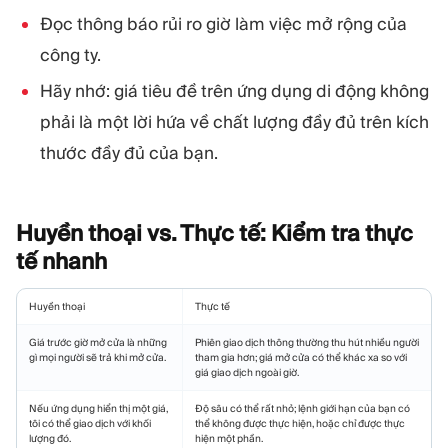
Đọc thông báo rủi ro giờ làm việc mở rộng của
công ty.
Hãy nhớ: giá tiêu đề trên ứng dụng di động không
phải là một lời hứa về chất lượng đầy đủ trên kích
thước đầy đủ của bạn.
Huyền thoại vs. Thực tế: Kiểm tra thực
tế
nhanh
Huyền thoại
Thực tế
Giá trước giờ mở cửa là những
Phiên giao dịch thông thường thu hút nhiều người
gì mọi người sẽ trả khi mở cửa.
tham gia hơn; giá mở cửa có thể khác xa so với
giá giao dịch ngoài giờ.
Nếu ứng dụng hiển thị một giá,
Độ sâu có thể rất nhỏ; lệnh giới hạn của bạn có
tôi có thể giao dịch với khối
thể không được thực hiện, hoặc chỉ được thực
lượng đó.
hiện một phần.