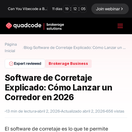
:
:
Join webinar
Can You Vibecode a Brokerage Platform?
11
días
19
12
04
LANGUAGE
Página
Blog
/
/
Software de Corretaje Explicado: Cómo Lanzar un Corredor en 2026
Inicial
Español
Expert reviewed
Brokerage Business
Software de Corretaje
Solución Llave En Mano
Opciones Binarias
Explicado: Cómo Lanzar un
Forex / CFD
Intercambio y
Corredor en 2026
compensación
Una Prop Firm
13
min de lectura
abril 2, 2026
Actualizado
abril 2, 2026
656
vistas
El software de corretaje es lo que te permite
MÓDULOS