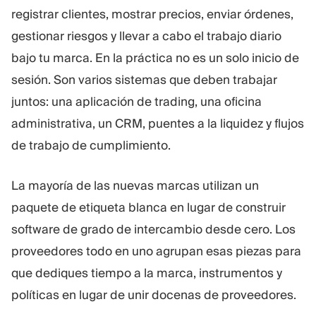
registrar clientes, mostrar precios, enviar órdenes,
Plataforma De Trading
Oficina De Soporte
gestionar riesgos y llevar a cabo el trabajo diario
bajo tu marca. En la práctica no es un solo inicio de
RECURSOS
MÁS
sesión. Son varios sistemas que deben trabajar
Guía de marketing
Sobre Nosotros
juntos: una aplicación de trading, una oficina
Blog
Equipo
Glosario
Eventos
administrativa, un CRM, puentes a la liquidez y flujos
Tutoriales en vídeo
Números
de trabajo de cumplimiento.
Calculadora
Noticias de la empresa
Plan de negocio
Carreras
La mayoría de las nuevas marcas utilizan un
Sostenibilidad
paquete de etiqueta blanca en lugar de construir
software de grado de intercambio desde cero. Los
SÍGUENOS
proveedores todo en uno agrupan esas piezas para
que dediques tiempo a la marca, instrumentos y
políticas en lugar de unir docenas de proveedores.