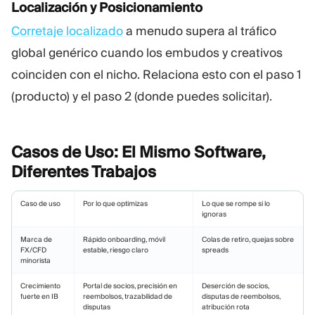
Localización y Posicionamiento
Corretaje localizado
a menudo supera al tráfico
global genérico cuando los embudos y creativos
coinciden con el nicho. Relaciona esto con el paso 1
(producto) y el paso 2 (donde puedes solicitar).
Casos de Uso: El Mismo Software,
Diferentes
Trabajos
Caso de uso
Por lo que optimizas
Lo que se rompe si lo
ignoras
Marca de
Rápido onboarding, móvil
Colas de retiro, quejas sobre
FX/CFD
estable, riesgo claro
spreads
minorista
Crecimiento
Portal de socios, precisión en
Deserción de socios,
fuerte en IB
reembolsos, trazabilidad de
disputas de reembolsos,
disputas
atribución rota