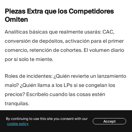
Piezas Extra que los Competidores
Omiten
Analíticas básicas que realmente usarás: CAC,
conversión de depósitos, activación para el primer
comercio, retención de cohortes. El volumen diario
por sí solo te miente.
Roles de incidentes: ¿Quién revierte un lanzamiento
malo? ¿Quién llama a los LPs si se congelan los
precios? Escríbelo cuando las cosas estén
tranquilas.
By continuing to use this site you consent with our
Saliendo del bloqueo del proveedor: ¿Puedes
Accept
Índice
cookie policy
exportar los registros de clientes, el historial de