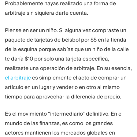
Probablemente hayas realizado una forma de
Plataforma De Trading
Oficina De Soporte
arbitraje sin siquiera darte cuenta.
RECURSOS
MÁS
Piense en ser un niño. Si alguna vez compraste un
Guía de marketing
Sobre Nosotros
paquete de tarjetas de béisbol por $5 en la tienda
Blog
Equipo
de la esquina porque sabías que un niño de la calle
Glosario
Eventos
te daría $10 por solo una tarjeta específica,
Tutoriales en vídeo
Números
Calculadora
Noticias de la empresa
realizaste una operación de arbitraje. En su esencia,
Plan de negocio
Carreras
el arbitraje
es simplemente el acto de comprar un
Sostenibilidad
artículo en un lugar y venderlo en otro al mismo
tiempo para aprovechar la diferencia de precio.
SÍGUENOS
Es el movimiento “intermediario” definitivo. En el
mundo de las finanzas, es como los grandes
actores mantienen los mercados globales en