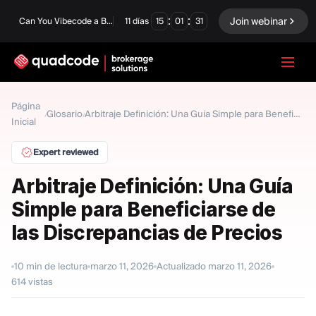
:
:
Join webinar
Can You Vibecode a Brokerage Platform?
11
días
15
01
30
LANGUAGE
Página
Glosario
/
/
Arbitraje Definición: Una Guía Simple para Beneficiarse de las Discrepancias de Precios
Inicial
Español
Expert reviewed
Arbitraje Definición: Una Guía
Solución Llave En Mano
Opciones Binarias
Simple para Beneficiarse de
Forex / CFD
Intercambio y
las Discrepancias de Precios
compensación
Una Prop Firm
10
min de lectura
marzo 11, 2026
Actualizado
marzo 11, 2026
614
vistas
MÓDULOS