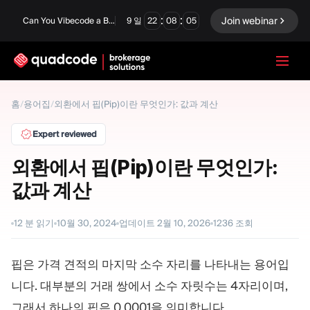
:
:
Join webinar
Can You Vibecode a Brokerage Platform?
9
일
22
08
04
LANGUAGE
홈
/
용어집
/
외환에서 핍(Pip)이란 무엇인가: 값과 계산
한국어
Expert reviewed
외환에서 핍(Pip)이란 무엇인가:
값과 계산
턴키 솔루션
바이너리 옵션
Forex / CFD
거래소 및 청산
12
분 읽기
10월 30, 2024
업데이트
2월 10, 2026
1236
조회
프롭 펌
핍은 가격 견적의 마지막 소수 자리를 나타내는 용어입
니다. 대부분의 거래 쌍에서 소수 자릿수는 4자리이며,
모듈
그래서 하나의 핍은 0.0001을 의미합니다.