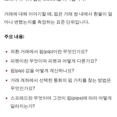
트레이딩 플랫폼
백오피스
거래에 대해 이야기할 때, 핍은 거래 쌍 내에서 환율이 얼
리소스
더보기
마나 변했는지를 측정하는 표준 단위입니다.
마케팅 가이드
회사 소개
주요 내용:
블로그
팀
용어집
이벤트
동영상 튜토리얼
통계
외환 거래에서 핍(pip)이란 무엇인가요?
수익 계산기
회사 뉴스
피펫이란 무엇이며 피펫과 어떻게 다른가요?
비즈니스 계획
채용
지속가능성
핍(pip) 값을 어떻게 계산하나요?
거래 계좌에서 선택한 통화의 핍 가치를 찾는 방법은
팔로우하기
무엇인가요?
스프레드란 무엇이며 그것이 핍(pips)에 따라 어떻게
달라지는가?