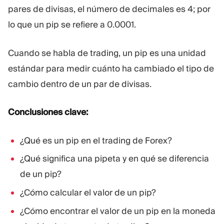
pares de divisas, el número de decimales es 4; por
Plataforma De Trading
Oficina De Soporte
lo que un pip se refiere a 0.0001.
RECURSOS
MÁS
Cuando se habla de trading, un pip es una unidad
Guía de marketing
Sobre Nosotros
estándar para medir cuánto ha cambiado el tipo de
Blog
Equipo
cambio dentro de un par de divisas.
Glosario
Eventos
Tutoriales en vídeo
Números
Calculadora
Noticias de la empresa
Conclusiones clave:
Plan de negocio
Carreras
Sostenibilidad
¿Qué es un pip en el trading de Forex?
¿Qué significa una pipeta y en qué se diferencia
SÍGUENOS
de un pip?
¿Cómo calcular el valor de un pip?
¿Cómo encontrar el valor de un pip en la moneda