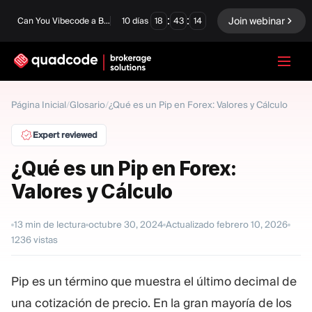
:
:
Join webinar
Can You Vibecode a Brokerage Platform?
10
días
18
43
12
LANGUAGE
Página Inicial
/
Glosario
/
¿Qué es un Pip en Forex: Valores y Cálculo
Español
Expert reviewed
¿Qué es un Pip en Forex:
Valores y Cálculo
Solución Llave En Mano
Opciones Binarias
Forex / CFD
Intercambio y
13
min de lectura
octubre 30, 2024
Actualizado
febrero 10, 2026
compensación
1236
vistas
Una Prop Firm
Pip es un término que muestra el último decimal de
una cotización de precio. En la gran mayoría de los
MÓDULOS