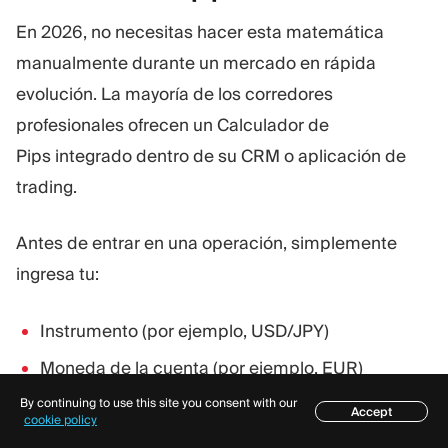
En 2026, no necesitas hacer esta matemática
manualmente durante un mercado en rápida
evolución. La mayoría de los corredores
profesionales ofrecen un Calculador de
Pips integrado dentro de su CRM o aplicación de
trading.
Antes de entrar en una operación, simplemente
ingresa tu:
Instrumento (por ejemplo, USD/JPY)
Moneda de la cuenta (por ejemplo, EUR)
Tamaño de operación (por ejemplo, 0.5 lotes)
By continuing to use this site you consent with our
Accept
Índice
cookie policy