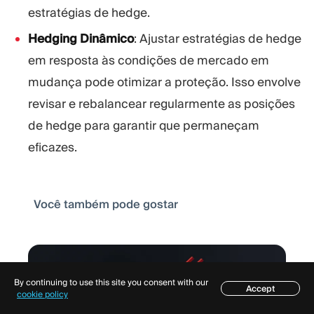
estratégias de hedge.
Hedging Dinâmico
: Ajustar estratégias de hedge
em resposta às condições de mercado em
mudança pode otimizar a proteção. Isso envolve
revisar e rebalancear regularmente as posições
de hedge para garantir que permaneçam
eficazes.
Você também pode gostar
By continuing to use this site you consent with our
Accept
Índice
cookie policy