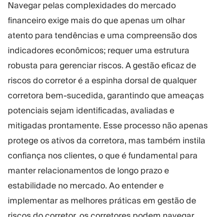
Navegar pelas complexidades do mercado
Plataforma Trading
Administração
financeiro exige mais do que apenas um olhar
atento para tendências e uma compreensão dos
RECURSOS
MAIS
indicadores econômicos; requer uma estrutura
Guia de marketing
Sobre nós
robusta para gerenciar riscos. A gestão eficaz de
Blog
Equipe
Glossário
Eventos
riscos do corretor é a espinha dorsal de qualquer
Tutoriais em vídeo
Números
corretora bem-sucedida, garantindo que ameaças
Calculadora de lucro
Notícias da empresa
potenciais sejam identificadas, avaliadas e
Plano de negócios
Carreiras
mitigadas prontamente. Esse processo não apenas
Sustentabilidade
protege os ativos da corretora, mas também instila
confiança nos clientes, o que é fundamental para
SIGA-NOS
manter relacionamentos de longo prazo e
estabilidade no mercado. Ao entender e
implementar as melhores práticas em gestão de
riscos do corretor, os corretores podem navegar