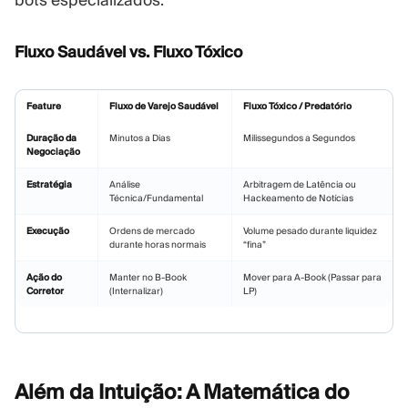
bots especializados.
Fluxo Saudável vs. Fluxo Tóxico
Feature
Fluxo de Varejo Saudável
Fluxo Tóxico / Predatório
Duração da
Minutos a Dias
Milissegundos a Segundos
Negociação
Estratégia
Análise
Arbitragem de Latência ou
Técnica/Fundamental
Hackeamento de Notícias
Execução
Ordens de mercado
Volume pesado durante liquidez
durante horas normais
“fina”
Ação do
Manter no B-Book
Mover para A-Book (Passar para
Corretor
(Internalizar)
LP)
Além da Intuição: A Matemática do