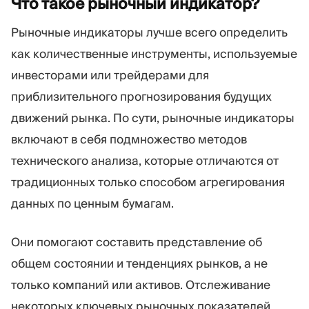
Что такое рыночный
индикатор?
Торговая платформа
Back-office
Рыночные индикаторы лучше всего определить
как количественные инструменты, используемые
РЕСУРСЫ
ЕЩЁ
инвесторами или трейдерами для
Руководство по
О нас
приблизительного прогнозирования будущих
маркетингу
Команда
Блог
События
движений рынка. По сути, рыночные индикаторы
Словарь терминов
Цифры
включают в себя подмножество методов
Видеоуроки
Новости компании
технического анализа, которые отличаются от
Калькулятор прибыли
Карьера
Бизнес План
Устойчивость
традиционных только способом агрегирования
данных по ценным бумагам.
ПОДПИШИТЕСЬ НА НАС
Они помогают составить представление об
общем состоянии и тенденциях рынков, а не
только компаний или активов. Отслеживание
некоторых ключевых рыночных показателей,