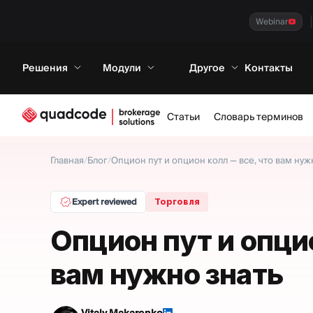
Webinar
Решения
Модули
Другое
Контакты
Статьи
Словарь терминов
Главная
/
Блог
/
Опцион пут и опцион колл — все, что вам нуж
Expert reviewed
Торговля
Опцион пут и опцио
вам нужно знать