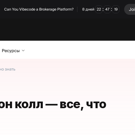
:
:
Jo
Can You Vibecode a Brokerage Platform?
8
дней
22
47
18
Ресурсы
но знать
н колл — все, что