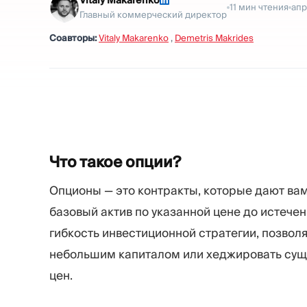
Vitaly Makarenko
11
мин чтения
апр
Главный коммерческий директор
Соавторы:
Vitaly Makarenko
,
Demetris Makrides
Что такое
опции?
Опционы — это контракты, которые дают вам 
базовый актив по указанной цене до истече
гибкость инвестиционной стратегии, позвол
небольшим капиталом или хеджировать сущ
цен.