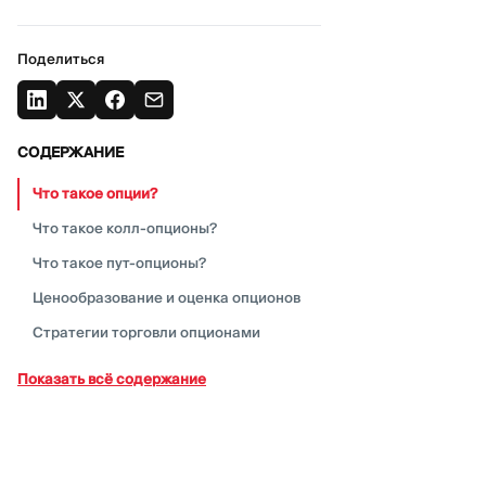
Поделиться
СОДЕРЖАНИЕ
Что такое
опции?
Что такое
колл-опционы?
Что такое
пут-опционы?
Ценообразование и оценка
опционов
Стратегии торговли
опционами
Управление рисками с
опциями
Показать всё содержание
Распространенные заблуждения и
подводные камни, связанные с
опционами
Как начать торговлю
опционами