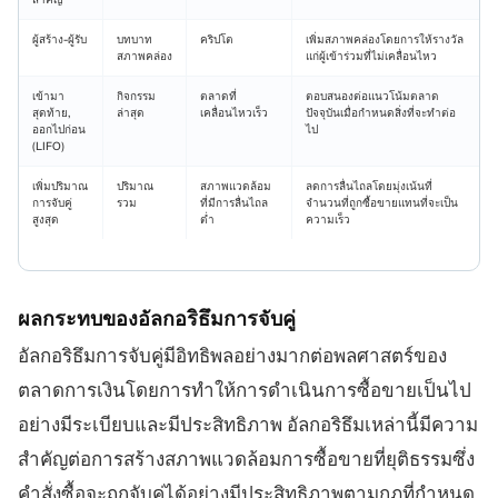
ผู้สร้าง-ผู้รับ
บทบาท
คริปโต
เพิ่มสภาพคล่องโดยการให้รางวัล
สภาพคล่อง
แก่ผู้เข้าร่วมที่ไม่เคลื่อนไหว
เข้ามา
กิจกรรม
ตลาดที่
ตอบสนองต่อแนวโน้มตลาด
สุดท้าย,
ล่าสุด
เคลื่อนไหวเร็ว
ปัจจุบันเมื่อกำหนดสิ่งที่จะทำต่อ
ออกไปก่อน
ไป
(LIFO)
เพิ่มปริมาณ
ปริมาณ
สภาพแวดล้อม
ลดการลื่นไถลโดยมุ่งเน้นที่
การจับคู่
รวม
ที่มีการลื่นไถล
จำนวนที่ถูกซื้อขายแทนที่จะเป็น
สูงสุด
ต่ำ
ความเร็ว
ผลกระทบของอัลกอริธึมการจับคู่
อัลกอริธึมการจับคู่มีอิทธิพลอย่างมากต่อพลศาสตร์ของ
ตลาดการเงินโดยการทำให้การดำเนินการซื้อขายเป็นไป
อย่างมีระเบียบและมีประสิทธิภาพ อัลกอริธึมเหล่านี้มีความ
สำคัญต่อการสร้างสภาพแวดล้อมการซื้อขายที่ยุติธรรมซึ่ง
คำสั่งซื้อจะถูกจับคู่ได้อย่างมีประสิทธิภาพตามกฎที่กำหนด