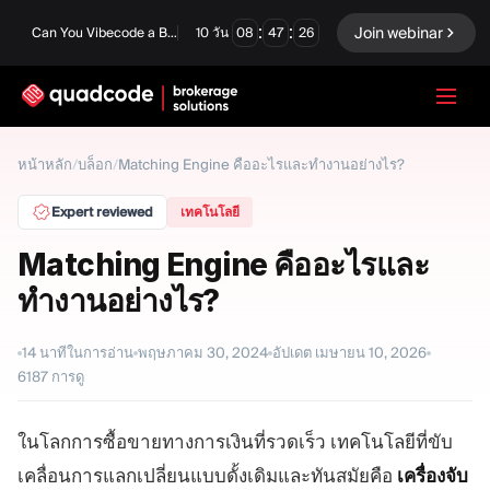
:
:
Join webinar
Can You Vibecode a Brokerage Platform?
10
วัน
08
47
25
LANGUAGE
หน้าหลัก
/
บล็อก
/
Matching Engine คืออะไรและทำงานอย่างไร?
ภาษาไทย
Expert reviewed
เทคโนโลยี
Matching Engine คืออะไรและ
ทำงานอย่างไร?
โซลูชันครบวงจร
ตัวเลือกไบนารี
ฟอเร็กซ์ / CFD
ตลาดหลักทรัพย์และการ
14
นาทีในการอ่าน
พฤษภาคม 30, 2024
อัปเดต
เมษายน 10, 2026
ชำระบัญชี
6187
การดู
Prop firm
ในโลกการซื้อขายทางการเงินที่รวดเร็ว เทคโนโลยีที่ขับ
เคลื่อนการแลกเปลี่ยนแบบดั้งเดิมและทันสมัยคือ
เครื่องจับ
โมดูล