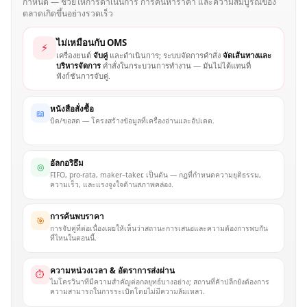
กำหนด — ช่วยให้การดำเนินการ การค้นหาราคา และความสมบูรณ์ของ
ตลาดเกิดขึ้นอย่างรวดเร็ว
ไม่เหมือนกับ OMS
⚡
เครื่องยนต์
จับคู่
และดำเนินการ; ระบบจัดการคำสั่ง
จัดเส้นทางและ
บริหารจัดการ
คำสั่งในกระบวนการทำงาน — มันไม่ได้แทนที่
ฟังก์ชันการจับคู่.
หนังสือสั่งซื้อ
📖
บิด/ขอสด — โครงสร้างข้อมูลที่เครื่องอ่านและอัปเดต.
อัลกอริธึม
◎
FIFO, pro-rata, maker–taker, เป็นต้น — กฎที่กำหนดความยุติธรรม,
ความเร็ว, และแรงจูงใจด้านสภาพคล่อง.
การค้นพบราคา
🎯
การจับคู่ที่ต่อเนื่องเผยให้เห็นว่าสถานะการเสนอและความต้องการพบกัน
ที่ไหนในตอนนี้.
ความหน่วงเวลา & อัตราการส่งผ่าน
⏱
ไมโครวินาทีมีความสำคัญต่อกลยุทธ์บางอย่าง; สถานที่ค้าปลีกยังต้องการ
ความสามารถในการระเบิดโดยไม่มีความล้มเหลว.