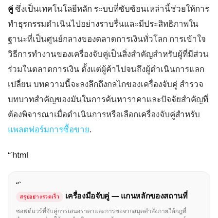
คู่
ซึ่งเป็นเทคโนโลยีหลัก ระบบที่ซับซ้อนเหล่านี้ช่วยให้การ
แพลตฟอร์มเทรด
แบ็กออฟฟิศ
ทำธุรกรรมดำเนินไปอย่างราบรื่นและมีประสิทธิภาพใน
ฐานะที่เป็นศูนย์กลางของตลาดการเงินทั่วโลก การเข้าใจ
ทรัพยากร
เพิ่มเติม
วิธีการทำงานของเครื่องจับคู่เป็นสิ่งสำคัญสำหรับผู้ที่มีส่วน
คู่มือการตลาด
เกี่ยวกับเรา
ร่วมในตลาดการเงิน ตั้งแต่ผู้ค้าไปจนถึงผู้ดำเนินการแลก
บล็อก
ทีม
เปลี่ยน บทความนี้จะลงลึกถึงกลไกของเครื่องจับคู่ สำรวจ
คำศัพท์
เหตุการณ์
วิดีโอสอนเทรด
ตัวเลข
บทบาทสำคัญของมันในการค้นหาราคาและปัจจัยสำคัญที่
เครื่องคำนวณกำไร
ข่าวบริษัท
ต้องพิจารณาเมื่อดำเนินการหรือเลือกเครื่องจับคู่สำหรับ
แผนธุรกิจ
การทำงาน
แพลตฟอร์มการซื้อขาย
.
ความยั่งยืน
“`html
ติดตามเรา
“`
เครื่องมือจับคู่ — แกนหลักของสถานที่
สรุปอย่างรวดเร็ว
ซอฟต์แวร์ที่จับคู่การเสนอราคาและการขอจากสมุดคำสั่งภายใต้กฎที่