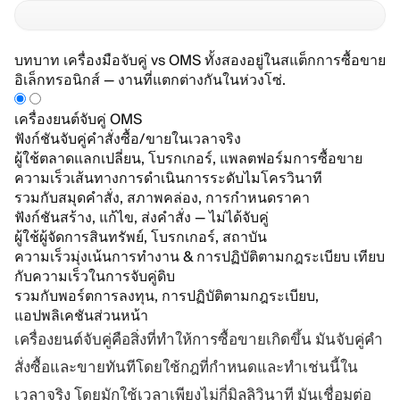
บทบาท
เครื่องมือจับคู่ vs OMS
ทั้งสองอยู่ในสแต็กการซื้อขาย
อิเล็กทรอนิกส์ — งานที่แตกต่างกันในห่วงโซ่.
เครื่องยนต์จับคู่
OMS
ฟังก์ชัน
จับคู่คำสั่งซื้อ/ขายในเวลาจริง
ผู้ใช้
ตลาดแลกเปลี่ยน, โบรกเกอร์, แพลตฟอร์มการซื้อขาย
ความเร็ว
เส้นทางการดำเนินการระดับไมโครวินาที
รวมกับ
สมุดคำสั่ง, สภาพคล่อง, การกำหนดราคา
ฟังก์ชัน
สร้าง, แก้ไข, ส่งคำสั่ง — ไม่ได้จับคู่
ผู้ใช้
ผู้จัดการสินทรัพย์, โบรกเกอร์, สถาบัน
ความเร็ว
มุ่งเน้นการทำงาน & การปฏิบัติตามกฎระเบียบ เทียบ
กับความเร็วในการจับคู่ดิบ
รวมกับ
พอร์ตการลงทุน, การปฏิบัติตามกฎระเบียบ,
แอปพลิเคชันส่วนหน้า
เครื่องยนต์จับคู่คือสิ่งที่ทำให้การซื้อขายเกิดขึ้น มันจับคู่คำ
สั่งซื้อและขายทันทีโดยใช้กฎที่กำหนดและทำเช่นนี้ใน
เวลาจริง โดยมักใช้เวลาเพียงไม่กี่มิลลิวินาที มันเชื่อมต่อ