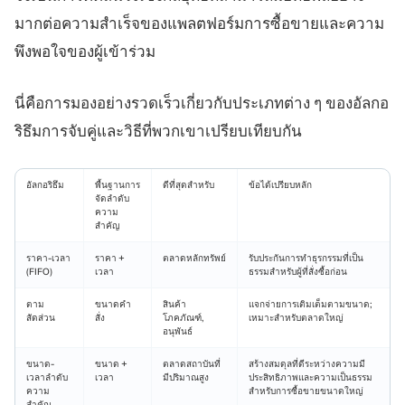
มากต่อความสำเร็จของแพลตฟอร์มการซื้อขายและความ
พึงพอใจของผู้เข้าร่วม
นี่คือการมองอย่างรวดเร็วเกี่ยวกับประเภทต่าง ๆ ของอัลกอ
ริธึมการจับคู่และวิธีที่พวกเขาเปรียบเทียบกัน
อัลกอริธึม
พื้นฐานการ
ดีที่สุดสำหรับ
ข้อได้เปรียบหลัก
จัดลำดับ
ความ
สำคัญ
ราคา-เวลา
ราคา +
ตลาดหลักทรัพย์
รับประกันการทำธุรกรรมที่เป็น
(FIFO)
เวลา
ธรรมสำหรับผู้ที่สั่งซื้อก่อน
ตาม
ขนาดคำ
สินค้า
แจกจ่ายการเติมเต็มตามขนาด;
สัดส่วน
สั่ง
โภคภัณฑ์,
เหมาะสำหรับตลาดใหญ่
อนุพันธ์
ขนาด-
ขนาด +
ตลาดสถาบันที่
สร้างสมดุลที่ดีระหว่างความมี
เวลาลำดับ
เวลา
มีปริมาณสูง
ประสิทธิภาพและความเป็นธรรม
ความ
สำหรับการซื้อขายขนาดใหญ่
สำคัญ