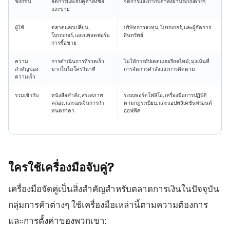
ฟังก์ชัน
จัดการและจับคู่คำสั่งซื้อ
จัดการและกำกับคำสั่งผ่านระบบต่างๆ
และขาย
ผู้ใช้
ตลาดแลกเปลี่ยน,
บริษัทการลงทุน, โบรกเกอร์, และผู้จัดการ
โบรกเกอร์, และแพลตฟอร์ม
สินทรัพย์
การซื้อขาย
ความ
การดำเนินการที่รวดเร็ว
ไม่ให้การอัปเดตแบบเรียลไทม์; มุ่งเน้นที่
สำคัญของ
มากในไมโครวินาที
การจัดการคำสั่งและการติดตาม
ความเร็ว
รวมเข้ากับ
หนังสือคำสั่ง, สระสภาพ
ระบบพอร์ตโฟลิโอ, เครื่องมือการปฏิบัติ
คล่อง, และเอนจินการกำ
ตามกฎระเบียบ, และแอปพลิเคชันฟรอนต์
หนดราคา
ออฟฟิศ
ใครใช้เครื่องมือจับคู่?
เครื่องมือจัดคู่เป็นสิ่งสำคัญสำหรับตลาดการเงินในปัจจุบัน
กลุ่มการค้าต่างๆ ใช้เครื่องมือเหล่านี้ตามความต้องการ
และการตั้งค่าของพวกเขา: