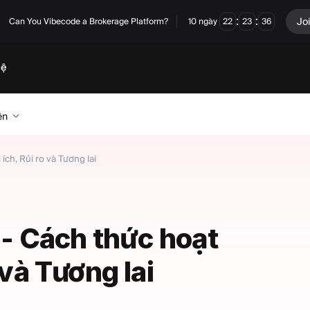
:
:
Jo
Can You Vibecode a Brokerage Platform?
10
ngày
22
23
35
hệ
ên
 ích, Rủi ro và Tương lai
 - Cách thức hoạt
 và Tương lai