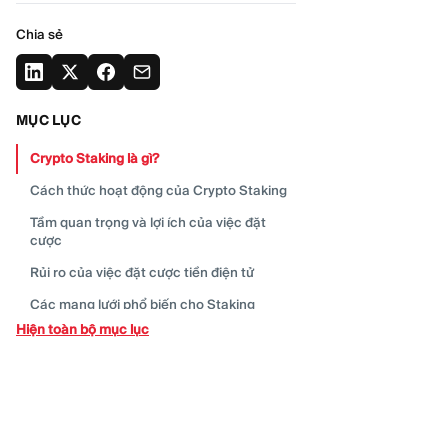
Chia sẻ
MỤC LỤC
Crypto Staking là
gì?
Cách thức hoạt động của Crypto
Staking
Tầm quan trọng và lợi ích của việc đặt
cược
Rủi ro của việc đặt cược tiền điện
tử
Các mạng lưới phổ biến cho
Staking
Hiện toàn bộ mục lục
Tương lai của việc đặt cược tiền điện
tử