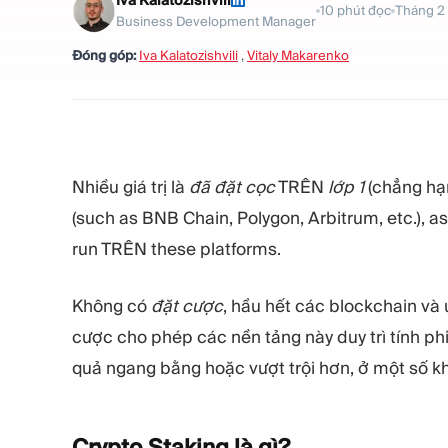
Iva Kalatozishvili
10
phút đọc
Tháng 2 
Business Development Manager
Đóng góp:
Iva Kalatozishvili
,
Vitaly Makarenko
Nhiều giá trị là
đã đặt cọc
TRÊN
lớp 1
(chẳng hạn
(such as BNB Chain, Polygon, Arbitrum, etc.), a
run TRÊN these platforms.
Không có
đặt cược
, hầu hết các blockchain và
cược cho phép các nền tảng này duy trì tính phi
quả ngang bằng hoặc vượt trội hơn, ở một số khí
Crypto Staking là
gì?