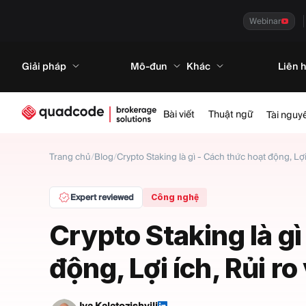
Webinar
Giải pháp
Mô-đun
Khác
Liên 
Bài viết
Thuật ngữ
Tài nguy
Trang chủ
/
Blog
/
Crypto Staking là gì - Cách thức hoạt động, Lợi
Expert reviewed
Công nghệ
Crypto Staking là gì
động, Lợi ích, Rủi ro