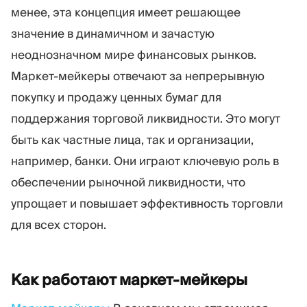
Торговая платформа
Back-office
менее, эта концепция имеет решающее
значение в динамичном и зачастую
неоднозначном мире финансовых рынков.
РЕСУРСЫ
ЕЩЁ
Маркет-мейкеры отвечают за непрерывную
Руководство по
О нас
маркетингу
Команда
покупку и продажу ценных бумаг для
Блог
События
поддержания торговой ликвидности. Это могут
Словарь терминов
Цифры
быть как частные лица, так и организации,
Видеоуроки
Новости компании
например, банки. Они играют ключевую роль в
Калькулятор прибыли
Карьера
Бизнес План
Устойчивость
обеспечении рыночной ликвидности, что
упрощает и повышает эффективность торговли
ПОДПИШИТЕСЬ НА НАС
для всех сторон.
Как работают
маркет-мейкеры