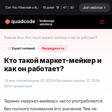
:
:
Join webinar
Can You Vibecode a Brokerage Platform?
10
дней
18
47
29
LANGUAGE
Главная
/
Блог
/
Кто такой маркет-мейкер и как он работает?
Русский
Expert reviewed
Ликвидность
Кто такой маркет-мейкер и
как он работает?
Готовое решение
Бинарные опционы
Forex / CFD
Биржа и Клиринг
16
мин чтения
апрель 22, 2024
Обновлено
апрель 22, 2025
2010
просмотров
Prop Firm
Термин «маркет-мейкер» часто употребляется
МОДУЛИ
без полного понимания его значения. Тем не