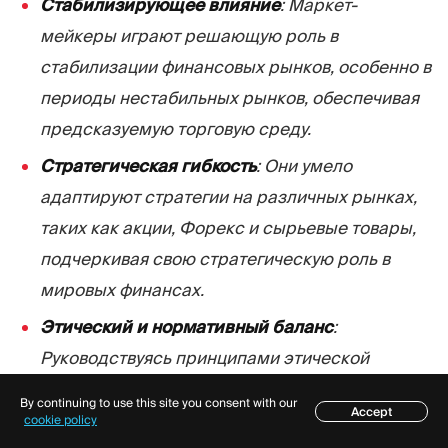
Стабилизирующее влияние
: Маркет-
мейкеры играют решающую роль в
стабилизации финансовых рынков, особенно в
периоды нестабильных рынков, обеспечивая
предсказуемую торговую среду.
Стратегическая гибкость
: Они умело
адаптируют стратегии на различных рынках,
таких как акции, Форекс и сырьевые товары,
подчеркивая свою стратегическую роль в
мировых финансах.
Этический и нормативный баланс
:
Руководствуясь принципами этической
торговли и прибыльностью, маркет-мейкеры
By continuing to use this site you consent with our
Accept
действуют в сложной нормативно-правовой
Содержание
cookie policy