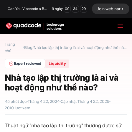
:
:
Join webinar
Can You Vibecode a Brokerage Platform?
9
ngày
09
34
28
LANGUAGE
Trang
Blog
/
/
Nhà tạo lập thị trường là ai và hoạt động như thế nào?
chủ
Tiếng Việt
Expert reviewed
Liquidity
Nhà tạo lập thị trường là ai và
Giải pháp chìa khóa trao
Quyền chọn nhị phân
hoạt động như thế nào?
tay
Sàn giao dịch và Thanh
Ngoại hối/CFD
toán bù trừ
15
phút đọc
Tháng 4 22, 2024
Cập nhật
Tháng 4 22, 2025
2010
lượt xem
Prop Firm
Thuật ngữ "nhà tạo lập thị trường" thường được sử