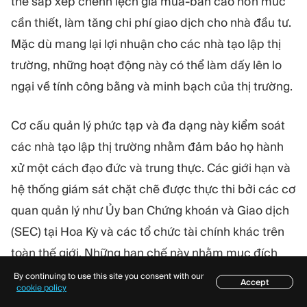
thể sắp xếp chênh lệch giá mua-bán cao hơn mức
cần thiết, làm tăng chi phí giao dịch cho nhà đầu tư.
Mặc dù mang lại lợi nhuận cho các nhà tạo lập thị
trường, những hoạt động này có thể làm dấy lên lo
ngại về tính công bằng và minh bạch của thị trường.
Cơ cấu quản lý phức tạp và đa dạng này kiểm soát
các nhà tạo lập thị trường nhằm đảm bảo họ hành
xử một cách đạo đức và trung thực. Các giới hạn và
hệ thống giám sát chặt chẽ được thực thi bởi các cơ
quan quản lý như Ủy ban Chứng khoán và Giao dịch
(SEC) tại Hoa Kỳ và các tổ chức tài chính khác trên
toàn thế giới. Những hạn chế này nhằm mục đích
ngăn chặn các hành vi giao dịch phi đạo đức và
By continuing to use this site you consent with our
Accept
Mục lục
cookie policy
ngăn chặn thao túng thị trường, từ đó bảo vệ nhà