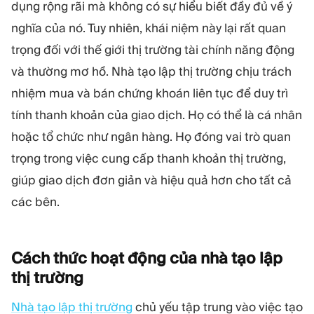
MÔ-ĐUN
dụng rộng rãi mà không có sự hiểu biết đầy đủ về ý
nghĩa của nó. Tuy nhiên, khái niệm này lại rất quan
Sàn giao dịch
Hậu cần
trọng đối với thế giới thị trường tài chính năng động
và thường mơ hồ. Nhà tạo lập thị trường chịu trách
TÀI NGUYÊN
THÊM
nhiệm mua và bán chứng khoán liên tục để duy trì
Hướng dẫn tiếp thị
Giới thiệu về Quadcode
tính thanh khoản của giao dịch. Họ có thể là cá nhân
Blog
Đội ngũ
Thuật ngữ
Sự kiện
hoặc tổ chức như ngân hàng. Họ đóng vai trò quan
Video hướng dẫn
Con số
trọng trong việc cung cấp thanh khoản thị trường,
Công cụ tính lợi nhuận
Tin tức công ty
giúp giao dịch đơn giản và hiệu quả hơn cho tất cả
Kế hoạch kinh doanh
Nghề nghiệp
Bền vững
các bên.
THEO DÕI CHÚNG TÔI
Cách thức hoạt động của nhà tạo lập
thị
trường
Nhà tạo lập thị trường
chủ yếu tập trung vào việc tạo