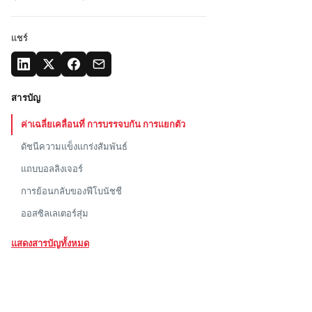
แชร์
สารบัญ
ค่าเฉลี่ยเคลื่อนที่ การบรรจบกัน
การแยกตัว
ดัชนีความแข็งแกร่งสัมพันธ์
แถบบอลลิงเจอร์
การย้อนกลับของฟีโบนัชชี
ออสซิลเลเตอร์สุ่ม
ค่าเฉลี่ยเคลื่อนที่
(แบบง่ายและแบบเลขชี้กำลัง)
แสดงสารบัญทั้งหมด
ช่วงจริงเฉลี่ย
อิจิโมกุ
คลาวด์
ออสซิลเลเตอร์ปริมาณ