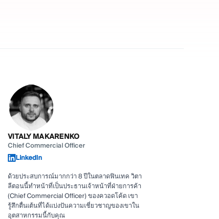
VITALY MAKARENKO
Chief Commercial Officer
LinkedIn
ด้วยประสบการณ์มากกว่า 8 ปีในตลาดฟินเทค วิตา
ลีตอนนี้ทำหน้าที่เป็นประธานเจ้าหน้าที่ฝ่ายการค้า
(Chief Commercial Officer) ของควอดโค้ด เขา
รู้สึกตื่นเต้นที่ได้แบ่งปันความเชี่ยวชาญของเขาใน
อุตสาหกรรมนี้กับคุณ