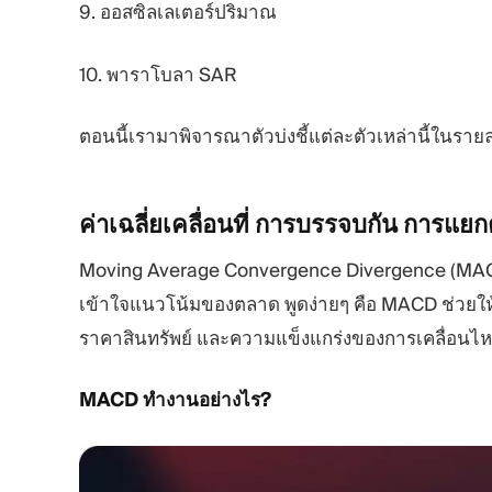
9. ออสซิลเลเตอร์ปริมาณ
10. พาราโบลา SAR
ตอนนี้เรามาพิจารณาตัวบ่งชี้แต่ละตัวเหล่านี้ในรายละ
ค่าเฉลี่ยเคลื่อนที่ การบรรจบกัน
การแยกต
Moving Average Convergence Divergence (MACD) 
เข้าใจแนวโน้มของตลาด พูดง่ายๆ คือ MACD ช่วย
ราคาสินทรัพย์ และความแข็งแกร่งของการเคลื่อนไหว
MACD ทำงานอย่างไร?