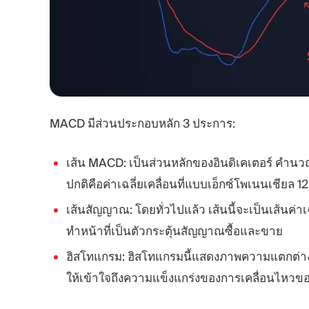
MACD มีส่วนประกอบหลัก 3 ประการ:
เส้น MACD: เป็นส่วนหลักของอินดิเคเตอร์ คำนวณ
ปกติคือค่าเฉลี่ยเคลื่อนที่แบบเอ็กซ์โพเนนเชียล
เส้นสัญญาณ: โดยทั่วไปแล้ว เส้นนี้จะเป็นเส้นค่า
ทำหน้าที่เป็นตัวกระตุ้นสัญญาณซื้อและขาย
ฮิสโทแกรม: ฮิสโทแกรมนี้แสดงภาพความแตกต่าง
ให้เข้าใจถึงความแข็งแกร่งของการเคลื่อนไหวข