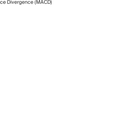
gence Divergence (MACD)