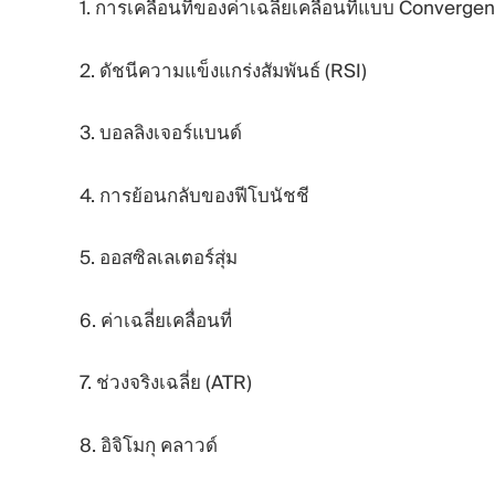
1. การเคลื่อนที่ของค่าเฉลี่ยเคลื่อนที่แบบ Conver
2. ดัชนีความแข็งแกร่งสัมพันธ์ (RSI)
3. บอลลิงเจอร์แบนด์
4. การย้อนกลับของฟีโบนัชชี
5. ออสซิลเลเตอร์สุ่ม
6. ค่าเฉลี่ยเคลื่อนที่
7. ช่วงจริงเฉลี่ย (ATR)
8. อิจิโมกุ คลาวด์