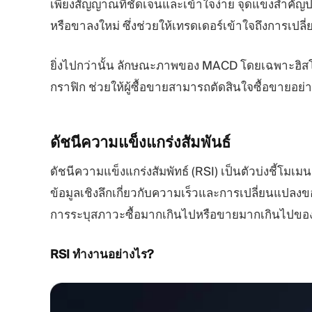
เพียงสัญญาณที่ชัดเจนและเข้าใจง่าย จุดแข็งสำคัญ
หรือขาลงใหม่ ซึ่งช่วยให้เทรดเดอร์เข้าใจถึงการเปล
ยิ่งไปกว่านั้น ลักษณะภาพของ MACD โดยเฉพาะฮ
กราฟิก ช่วยให้ผู้ซื้อขายสามารถตัดสินใจซื้อขายอย่า
ดัชนีความแข็งแกร่งสัมพันธ์
ดัชนีความแข็งแกร่งสัมพัทธ์ (RSI) เป็นตัวบ่งชี้โมเ
ข้อมูลเชิงลึกเกี่ยวกับความเร็วและการเปลี่ยนแปลงข
การระบุสภาวะซื้อมากเกินไปหรือขายมากเกินไปของสิ
RSI ทำงานอย่างไร?