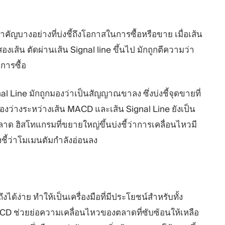
ญบางอย่างที่บ่งชี้ถึงโอกาสในการซื้อหรือขาย เมื่อเส้น
องเส้น ตัดผ่านเส้น Signal line ขึ้นไป มักถูกตีความว่า
การซื้อ
al Line มักถูกมองว่าเป็นสัญญาณขาลง ซึ่งบ่งชี้จุดขายที่
องว่างระหว่างเส้น MACD และเส้น Signal Line ยังเป็น
าด ฮิสโทแกรมที่ขยายใหญ่ขึ้นบ่งชี้ว่าการเคลื่อนไหวมี
ชี้ว่าโมเมนตัมกำลังอ่อนลง
้ง่าย ทำให้เป็นเครื่องมือที่มีประโยชน์สำหรับทั้ง
CD ช่วยย่อความเคลื่อนไหวของตลาดที่ซับซ้อนให้เหลือ