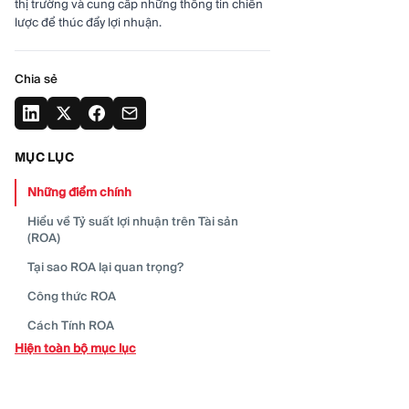
thị trường và cung cấp những thông tin chiến
lược để thúc đẩy lợi nhuận.
Chia sẻ
MỤC LỤC
Những điểm
chính
Hiểu về Tỷ suất lợi nhuận trên Tài sản
(ROA)
Tại sao ROA lại quan
trọng?
Công thức
ROA
Cách Tính
ROA
Hiện toàn bộ mục lục
Cách Để Diễn Giải ROA Đúng Cách
Cách các công ty có thể cải thiện ROA
của
họ