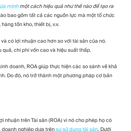
của mình
một cách hiệu quả như thế nào để tạo ra
vào bao gồm tất cả các nguồn lực mà một tổ chức
ng tồn kho, thiết bị, v.v.
và có lợi nhuận cao hơn so với tài sản của nó.
 quả, chi phí vốn cao và hiệu suất thấp.
ức kinh doanh, ROA giúp thực hiện các so sánh về khả
hình. Do đó, nó trở thành một phương pháp cơ bản
i nhuận trên Tài sản (ROA) vì nó cho phép họ có
ủa doanh nghiệp dựa trên
sự sử dụng tài sản
. Dưới