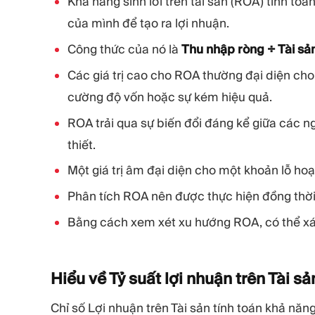
Khả năng sinh lời trên tài sản (ROA) tính to
của mình để tạo ra lợi nhuận.
Công thức của nó là
Thu nhập ròng ÷ Tài sản
Các giá trị cao cho ROA thường đại diện cho 
cường độ vốn hoặc sự kém hiệu quả.
ROA trải qua sự biến đổi đáng kể giữa các n
thiết.
Một giá trị âm đại diện cho một khoản lỗ hoạ
Phân tích ROA nên được thực hiện đồng thời v
Bằng cách xem xét xu hướng ROA, có thể xác
Hiểu về Tỷ suất lợi nhuận trên Tài s
Chỉ số Lợi nhuận trên Tài sản tính toán khả năng 