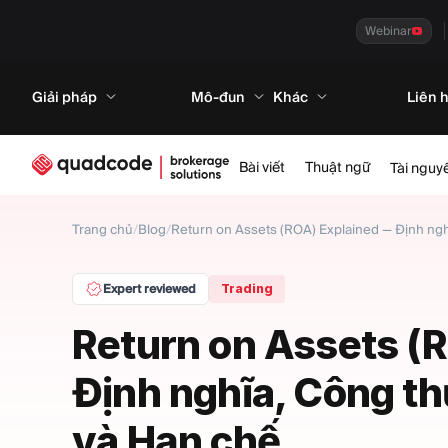
Webinar
Giải pháp
Mô-đun
Khác
Liên 
Bài viết
Thuật ngữ
Tài nguy
Trang chủ
/
Blog
/
Return on Assets (ROA) Explained — Định ngh
Expert reviewed
Trading
Return on Assets (
Định nghĩa, Công t
và Hạn chế