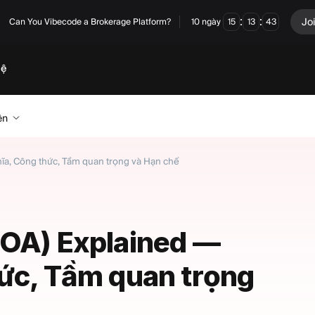
:
:
Jo
Can You Vibecode a Brokerage Platform?
10
ngày
15
13
42
hệ
ên
ĩa, Công thức, Tầm quan trọng và Hạn chế
ROA) Explained —
hức, Tầm quan trọng