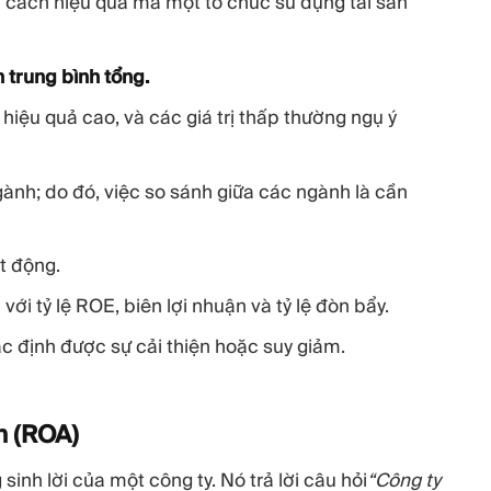
án cách hiệu quả mà một tổ chức sử dụng tài sản
 trung bình tổng.
hiệu quả cao, và các giá trị thấp thường ngụ ý
gành; do đó, việc so sánh giữa các ngành là cần
t động.
ới tỷ lệ ROE, biên lợi nhuận và tỷ lệ đòn bẩy.
 định được sự cải thiện hoặc suy giảm.
ản
(ROA)
sinh lời của một công ty. Nó trả lời câu hỏi
“Công ty