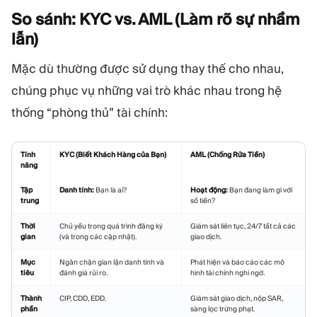
So sánh: KYC vs. AML (Làm rõ sự nhầm
lẫn)
Mặc dù thường được sử dụng thay thế cho nhau,
chúng phục vụ những vai trò khác nhau trong hệ
thống “phòng thủ” tài chính:
Tính
KYC (Biết Khách Hàng của Bạn)
AML (Chống Rửa Tiền)
năng
Tập
Danh tính:
Bạn là ai?
Hoạt động:
Bạn đang làm gì với
trung
số tiền?
Thời
Chủ yếu trong quá trình đăng ký
Giám sát liên tục, 24/7 tất cả các
gian
(và trong các cập nhật).
giao dịch.
Mục
Ngăn chặn gian lận danh tính và
Phát hiện và báo cáo các mô
tiêu
đánh giá rủi ro.
hình tài chính nghi ngờ.
Thành
CIP, CDD, EDD.
Giám sát giao dịch, nộp SAR,
phần
sàng lọc trừng phạt.