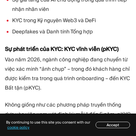
nhận nhân viên
KYC trong Kỷ nguyên Web3 và DeFi
Deepfakes và Danh tính Tổng hợp
Sự phát triển của KYC: KYC vĩnh viễn (pKYC)
Vào năm 2026, ngành công nghiệp đang chuyển từ
việc xác minh “ảnh chụp” – trong đó khách hàng chỉ
được kiểm tra trong quá trình onboarding – đến KYC
Bất tận (pKYC).
Không giống như các phương pháp truyền thống
dựa vào việc xem xét định kỳ mỗi 1 đến 5 năm, pKYC
By continuing to use this site you consent with our
sử dụng các kích hoạt dựa trên sự kiện. Nếu một
Accept
Mục lục
cookie policy
khách hàng đột ngột thay đổi nơi cư trú chính của họ