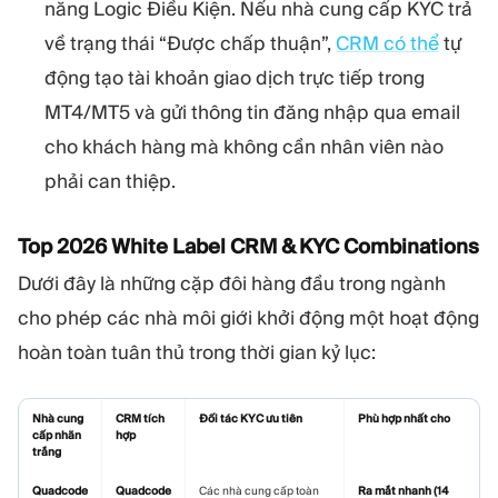
năng Logic Điều Kiện. Nếu nhà cung cấp KYC trả
về trạng thái “Được chấp thuận”,
CRM có thể
tự
động tạo tài khoản giao dịch trực tiếp trong
MT4/MT5 và gửi thông tin đăng nhập qua email
cho khách hàng mà không cần nhân viên nào
phải can thiệp.
Top 2026 White Label CRM & KYC Combinations
Dưới đây là những cặp đôi hàng đầu trong ngành
cho phép các nhà môi giới khởi động một hoạt động
hoàn toàn tuân thủ trong thời gian kỷ lục:
Nhà cung
CRM tích
Đối tác KYC ưu tiên
Phù hợp nhất cho
cấp nhãn
hợp
trắng
Quadcode
Quadcode
Các nhà cung cấp toàn
Ra mắt nhanh (14