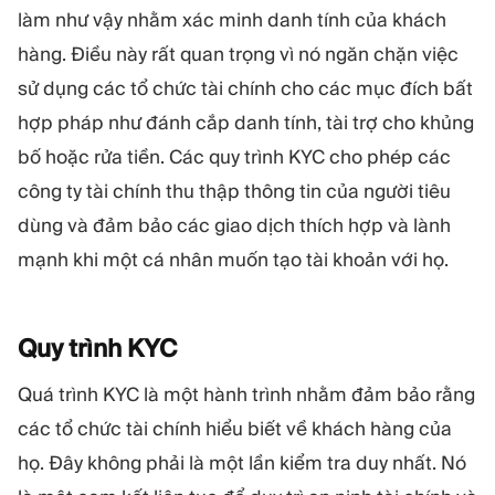
MÔ-ĐUN
làm như vậy nhằm xác minh danh tính của khách
Sàn giao dịch
Hậu cần
hàng. Điều này rất quan trọng vì nó ngăn chặn việc
sử dụng các tổ chức tài chính cho các mục đích bất
TÀI NGUYÊN
THÊM
hợp pháp như đánh cắp danh tính, tài trợ cho khủng
Hướng dẫn tiếp thị
Giới thiệu về Quadcode
bố hoặc rửa tiền. Các quy trình KYC cho phép các
Blog
Đội ngũ
công ty tài chính thu thập thông tin của người tiêu
Thuật ngữ
Sự kiện
dùng và đảm bảo các giao dịch thích hợp và lành
Video hướng dẫn
Con số
mạnh khi một cá nhân muốn tạo tài khoản với họ.
Công cụ tính lợi nhuận
Tin tức công ty
Kế hoạch kinh doanh
Nghề nghiệp
Bền vững
Quy trình
KYC
THEO DÕI CHÚNG TÔI
Quá trình KYC là một hành trình nhằm đảm bảo rằng
các tổ chức tài chính hiểu biết về khách hàng của
họ. Đây không phải là một lần kiểm tra duy nhất. Nó