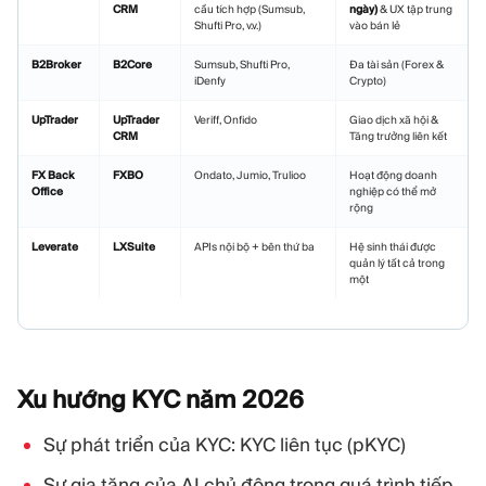
CRM
cầu tích hợp (Sumsub,
ngày)
& UX tập trung
Shufti Pro, v.v.)
vào bán lẻ
B2Broker
B2Core
Sumsub, Shufti Pro,
Đa tài sản (Forex &
iDenfy
Crypto)
UpTrader
UpTrader
Veriff, Onfido
Giao dịch xã hội &
CRM
Tăng trưởng liên kết
FX Back
FXBO
Ondato, Jumio, Trulioo
Hoạt động doanh
Office
nghiệp có thể mở
rộng
Leverate
LXSuite
APIs nội bộ + bên thứ ba
Hệ sinh thái được
quản lý tất cả trong
một
Xu hướng KYC năm
2026
Sự phát triển của KYC: KYC liên tục (pKYC)
Sự gia tăng của AI chủ động trong quá trình tiếp