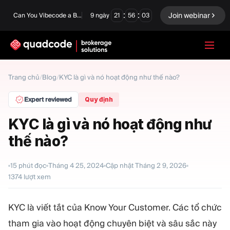
:
:
Join webinar
Can You Vibecode a Brokerage Platform?
9
ngày
21
56
02
LANGUAGE
Trang chủ
/
Blog
/
KYC là gì và nó hoạt động như thế nào?
Tiếng Việt
Expert reviewed
Quy định
KYC là gì và nó hoạt động như
thế nào?
Giải pháp chìa khóa trao
Quyền chọn nhị phân
tay
Sàn giao dịch và Thanh
15
phút đọc
Tháng 4 25, 2024
Cập nhật
Tháng 2 9, 2026
Ngoại hối/CFD
toán bù trừ
1374
lượt xem
Prop Firm
KYC là viết tắt của Know Your Customer. Các tổ chức
tham gia vào hoạt động chuyên biệt và sâu sắc này