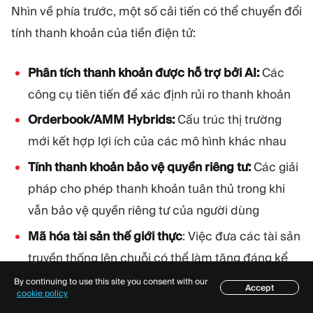
Nhìn về phía trước, một số cải tiến có thể chuyển đổi
tính thanh khoản của tiền điện tử:
Phân tích thanh khoản được hỗ trợ bởi AI:
Các
công cụ tiên tiến để xác định rủi ro thanh khoản
Orderbook/AMM Hybrids:
Cấu trúc thị trường
mới kết hợp lợi ích của các mô hình khác nhau
Tính thanh khoản bảo vệ quyền riêng tư:
Các giải
pháp cho phép thanh khoản tuân thủ trong khi
vẫn bảo vệ quyền riêng tư của người dùng
Mã hóa tài sản thế giới thực
: Việc đưa các tài sản
truyền thống lên chuỗi có thể làm tăng đáng kể
tính thanh khoản của tiền điện tử
By continuing to use this site you consent with our
Accept
Mục lục
cookie policy