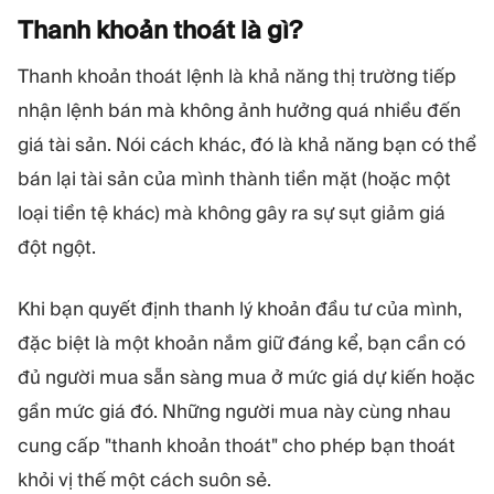
MÔ-ĐUN
Thanh khoản thoát là
gì?
Sàn giao dịch
Hậu cần
Thanh khoản thoát lệnh là khả năng thị trường tiếp
nhận lệnh bán mà không ảnh hưởng quá nhiều đến
TÀI NGUYÊN
THÊM
giá tài sản. Nói cách khác, đó là khả năng bạn có thể
Hướng dẫn tiếp thị
Giới thiệu về Quadcode
bán lại tài sản của mình thành tiền mặt (hoặc một
Blog
Đội ngũ
Thuật ngữ
Sự kiện
loại tiền tệ khác) mà không gây ra sự sụt giảm giá
Video hướng dẫn
Con số
đột ngột.
Công cụ tính lợi nhuận
Tin tức công ty
Kế hoạch kinh doanh
Nghề nghiệp
Khi bạn quyết định thanh lý khoản đầu tư của mình,
Bền vững
đặc biệt là một khoản nắm giữ đáng kể, bạn cần có
đủ người mua sẵn sàng mua ở mức giá dự kiến hoặc
THEO DÕI CHÚNG TÔI
gần mức giá đó. Những người mua này cùng nhau
cung cấp "thanh khoản thoát" cho phép bạn thoát
khỏi vị thế một cách suôn sẻ.